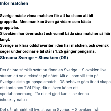
Inför matchen
Sverige måste vinna matchen för att ha chans att bli
gruppetta. Men man kan även gå vidare som bästa
grupptvåa.
Slovakien har överraskat och vunnit båda sina matcher så här
långt.
Sverige är klara oddsfavoriter i den här matchen, och svensk
seger under ordinarie tid står i 1.26 gånger pengarna.
Streama Sverige – Slovakien (OS)
Det är inte särskilt svårt att finna en Sverige – Slovakien live
stream att se direktsänt på nätet. Allt du som vill titta på
Sveriges sista gruppspelsmatch i OS behöver göra är att skapa
ett konto hos TV4 Play, där ni även köper ett
sportabonnemang. Får ni det gjort kan ni se denna
ishockeymatch.
Det går utmärkt att live streama Sverige – Slovakien från