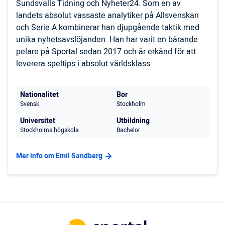
Sundsvalls Tidning och Nyheter24. Som en av
landets absolut vassaste analytiker på Allsvenskan
och Serie A kombinerar han djupgående taktik med
unika nyhetsavslöjanden. Han har varit en bärande
pelare på Sportal sedan 2017 och är erkänd för att
leverera speltips i absolut världsklass
Nationalitet
Bor
Svensk
Stockholm
Universitet
Utbildning
Stockholms högskola
Bachelor
Mer info om Emil Sandberg