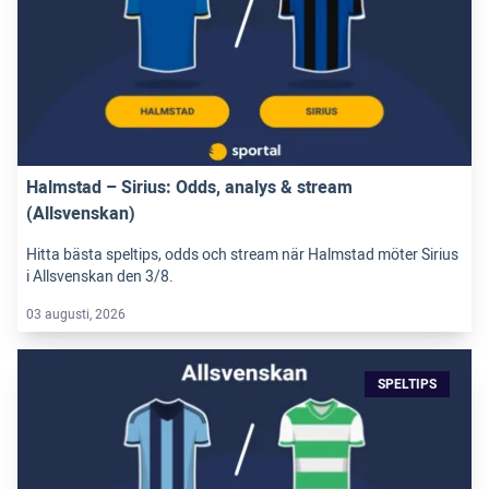
Halmstad – Sirius: Odds, analys & stream
(Allsvenskan)
Hitta bästa speltips, odds och stream när Halmstad möter Sirius
i Allsvenskan den 3/8.
03 augusti, 2026
SPELTIPS