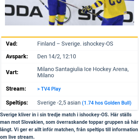
Vad:
Finland – Sverige. ishockey-OS
Avspark:
Den 14/2, 12:10
Milano Santagiulia Ice Hockey Arena,
Vart:
Milano
Stream:
> TV4 Play
Speltips:
Sverige -2,5 asian
(1.74 hos Golden Bull)
Sverige kliver in i sin tredje match i ishockey-OS. Här ställs
man mot Slovakien, som överraskande toppar gruppen så här
långt. Vi ger er allt inför matchen, från speltips till information
om live stream.