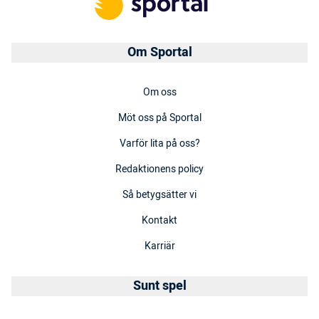
Om Sportal
Om oss
Möt oss på Sportal
Varför lita på oss?
Redaktionens policy
Så betygsätter vi
Kontakt
Karriär
Sunt spel