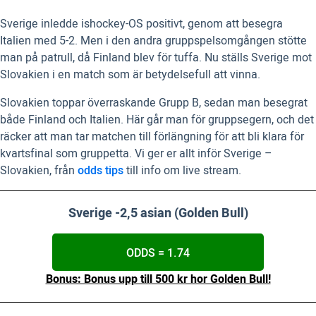
Sverige inledde ishockey-OS positivt, genom att besegra
Italien med 5-2. Men i den andra gruppspelsomgången stötte
man på patrull, då Finland blev för tuffa. Nu ställs Sverige mot
Slovakien i en match som är betydelsefull att vinna.
Slovakien toppar överraskande Grupp B, sedan man besegrat
både Finland och Italien. Här går man för gruppsegern, och det
räcker att man tar matchen till förlängning för att bli klara för
kvartsfinal som gruppetta. Vi ger er allt inför Sverige –
Slovakien, från
odds tips
till info om live stream.
Sverige -2,5 asian (Golden Bull)
ODDS = 1.74
Bonus: Bonus upp till 500 kr hor Golden Bull!