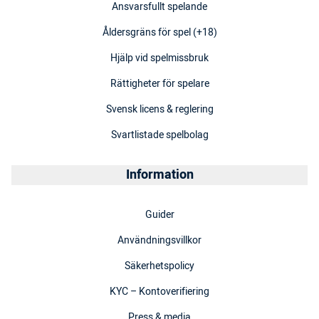
Ansvarsfullt spelande
Åldersgräns för spel (+18)
Hjälp vid spelmissbruk
Rättigheter för spelare
Svensk licens & reglering
Svartlistade spelbolag
Information
Guider
Användningsvillkor
Säkerhetspolicy
KYC – Kontoverifiering
Press & media