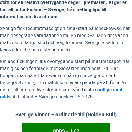
stått för en relativt övertygande seger i premiären. Vi ger er
här allt inför Finland – Sverige, från betting tips till
information om live stream.
Sverige fick resultatmässigt en smakstart på ishockey-OS, när
man besegrade värndationen Italien med 5-2. Men det var en
match som länge stod och vägde, innan Sverige visade sin
klass i den 3:e och sista perioden.
Finland fick ingen lika övertygande start på mästerskapet, när
man gick och förlorade mot Slovakien med hela 1-4. Här
hoppas man på att ta revansch på sig själva genom att
besegra Sverige, i en match som vi är spända på att följa. Vi
ger er all info om live stream samt vårt bästa
speltips med
odds
till Finland – Sverige i hockey-OS 2026!
Sverige vinner – ordinarie tid (Golden Bull)
ODDS = 1.82