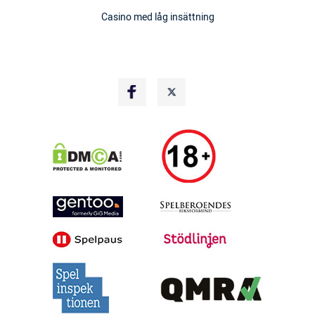
Casino med låg insättning