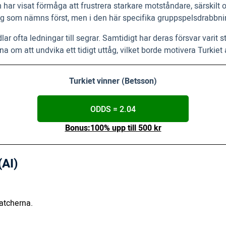
om har visat förmåga att frustrera starkare motståndare, särskil
ag som nämns först, men i den här specifika gruppspelsdrabbnin
ofta ledningar till segrar. Samtidigt har deras försvar varit st
om att undvika ett tidigt uttåg, vilket borde motivera Turkiet
Turkiet vinner (Betsson)
ODDS = 2.04
Bonus:100% upp till 500 kr
(AI)
atcherna.