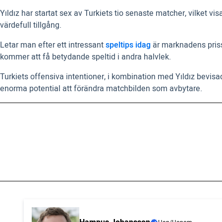
Yıldız har startat sex av Turkiets tio senaste matcher, vilket v
värdefull tillgång.
Letar man efter ett intressant
speltips idag
är marknadens priss
kommer att få betydande speltid i andra halvlek.
Turkiets offensiva intentioner, i kombination med Yıldız bevisad
enorma potential att förändra matchbilden som avbytare.