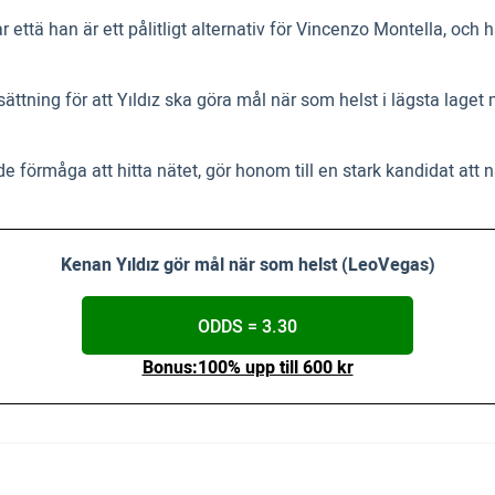
isar että han är ett pålitligt alternativ för Vincenzo Montella, 
ättning för att Yıldız ska göra mål när som helst i lägsta lag
e förmåga att hitta nätet, gör honom till en stark kandidat att n
Kenan Yıldız gör mål när som helst (LeoVegas)
ODDS = 3.30
Bonus:100% upp till 600 kr