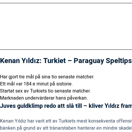
Kenan Yıldız: Turkiet – Paraguay Speltips
Har gjort tre mål på sina tio senaste matcher.
Ett mål var 184:e minut på sistone.
Startat sex av Turkiets tio senaste matcher.
Marknaden undervärderar hans påverkan.
Juves guldklimp redo att slå till – kliver Yıldız fr
Kenan Yıldız har varit ett av Turkiets mest konsekventa offensi
bänken på grund av att tränarstaben hanterar en mindre skade