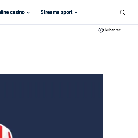
line casino
Streama sport
Skribenter: