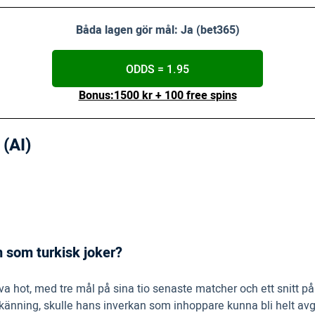
Båda lagen gör mål: Ja (bet365)
ODDS = 1.95
Bonus:1500 kr + 100 free spins
 (AI)
am som turkisk joker?
va hot, med tre mål på sina tio senaste matcher och ett snitt p
känning, skulle hans inverkan som inhoppare kunna bli helt av