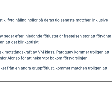
tik: fyra hållna nollor på deras tio senaste matcher, inklusive
v seger efter inledande förluster är frestelsen stor att förvänta
 att det blir kaotiskt.
nsk motståndskraft av VM-klass. Paraguay kommer troligen att
r Alonso för att neka ytor bakom försvarslinjen.
cket från en andra gruppförlust, kommer matchen troligen att