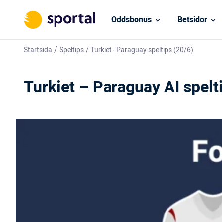
Oddsbonus
Betsidor
/
Startsida
Speltips
/
Turkiet - Paraguay speltips (20/6)
Turkiet – Paraguay AI spel