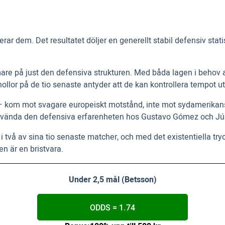
ar dem. Det resultatet döljer en generellt stabil defensiv statis
rmare på just den defensiva strukturen. Med båda lagen i behov a
lor på de tio senaste antyder att de kan kontrollera tempot utan
et – kom mot svagare europeiskt motstånd, inte mot sydamerika
nvända den defensiva erfarenheten hos Gustavo Gómez och Júnio
 två av sina tio senaste matcher, och med det existentiella try
n är en bristvara.
Under 2,5 mål (Betsson)
ODDS = 1.74