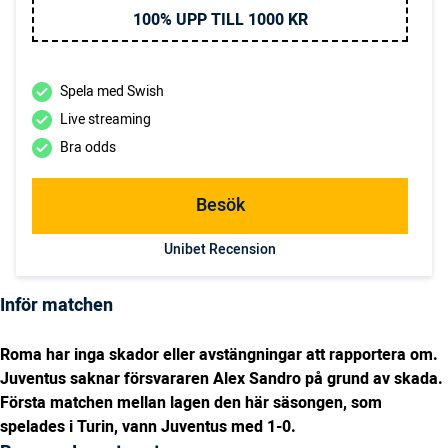
100% UPP TILL 1000 KR
Spela med Swish
Live streaming
Bra odds
Besök
Unibet Recension
Inför matchen
Roma har inga skador eller avstängningar att rapportera om.
Juventus saknar försvararen Alex Sandro på grund av skada.
Första matchen mellan lagen den här säsongen, som
spelades i Turin, vann Juventus med 1-0.