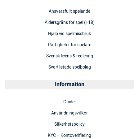
Ansvarsfullt spelande
Åldersgräns för spel (+18)
Hjälp vid spelmissbruk
Rättigheter för spelare
Svensk licens & reglering
Svartlistade spelbolag
Information
Guider
Användningsvillkor
Säkerhetspolicy
KYC – Kontoverifiering