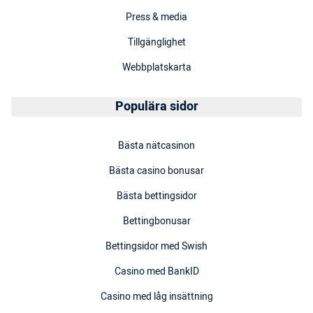
Press & media
Tillgänglighet
Webbplatskarta
Populära sidor
Bästa nätcasinon
Bästa casino bonusar
Bästa bettingsidor
Bettingbonusar
Bettingsidor med Swish
Casino med BankID
Casino med låg insättning