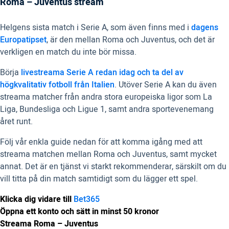
Roma – Juventus stream
Helgens sista match i Serie A, som även finns med i
dagens
Europatipset
, är den mellan Roma och Juventus, och det är
verkligen en match du inte bör missa.
Börja
livestreama Serie A redan idag och ta del av
högkvalitativ fotboll från Italien
. Utöver Serie A kan du även
streama matcher från andra stora europeiska ligor som La
Liga, Bundesliga och Ligue 1, samt andra sportevenemang
året runt.
Följ vår enkla guide nedan för att komma igång med att
streama matchen mellan Roma och Juventus, samt mycket
annat. Det är en tjänst vi starkt rekommenderar, särskilt om du
vill titta på din match samtidigt som du lägger ett spel.
Klicka dig vidare till
Bet365
Öppna ett konto och sätt in minst 50 kronor
Streama Roma – Juventus