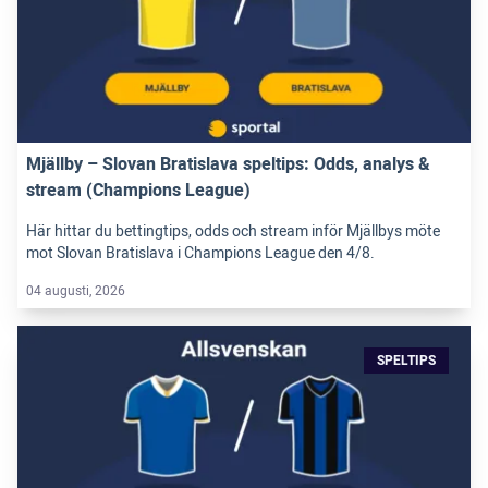
Mjällby – Slovan Bratislava speltips: Odds, analys &
stream (Champions League)
Här hittar du bettingtips, odds och stream inför Mjällbys möte
mot Slovan Bratislava i Champions League den 4/8.
04 augusti, 2026
SPELTIPS