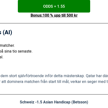
ODDS = 1.55
Bonus:100 % upp till 500 kr
 (AI)
 matcher.
å sina tio senaste.
l.
dem stort självförtroende inför detta mästerskap. Qatar har däre
t dominera matchen från start till mål, verkar en seger med två
Schweiz -1.5 Asian Handicap (Betsson)