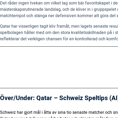
Det råder ingen tvekan om vilket lag som bär favoritskapet i 
mästerskapsrutinerade landslag, och de kliver in i gruppspelet
matchtempot och stänga ner defensiven kommer att göra det ext
Qatar har visserligen tagit kliv framåt, men lagets senaste resu
spelbolagen håller med om den stora kvalitetsskillnaden på i sto
reflekterar det verkligen chansen för en kontrollerad och komf
Över/Under: Qatar – Schweiz Speltips (AI
Schweiz har gjort mål i åtta av sina tio senaste matcher och sni