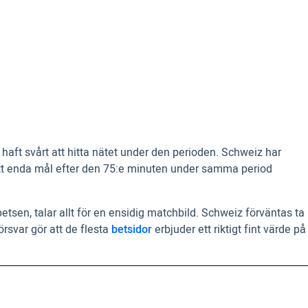
haft svårt att hitta nätet under den perioden. Schweiz har
 ett enda mål efter den 75:e minuten under samma period
etsen, talar allt för en ensidig matchbild. Schweiz förväntas ta
rsvar gör att de flesta
betsidor
erbjuder ett riktigt fint värde på