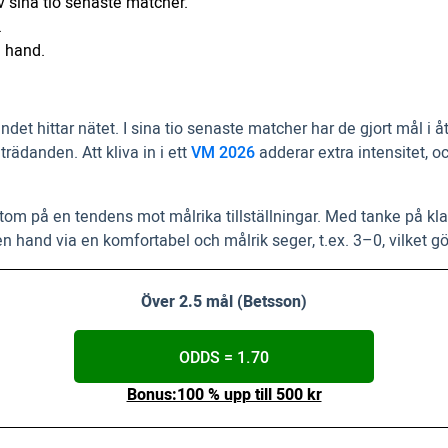
v sina tio senaste matcher.
.
n hand.
det hittar nätet. I sina tio senaste matcher har de gjort mål i 
rädanden. Att kliva in i ett
VM 2026
adderar extra intensitet, oc
om på en tendens mot målrika tillställningar. Med tanke på klas
n hand via en komfortabel och målrik seger, t.ex. 3–0, vilket gör
Över 2.5 mål (Betsson)
ODDS = 1.70
Bonus:100 % upp till 500 kr