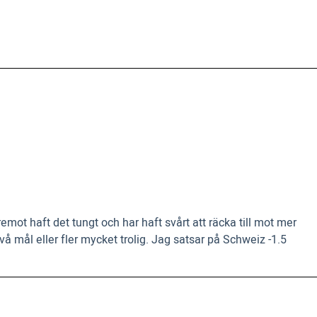
mot haft det tungt och har haft svårt att räcka till mot mer
 mål eller fler mycket trolig. Jag satsar på Schweiz -1.5