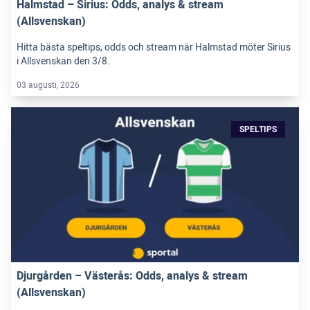
Halmstad – Sirius: Odds, analys & stream
(Allsvenskan)
Hitta bästa speltips, odds och stream när Halmstad möter Sirius
i Allsvenskan den 3/8.
03 augusti, 2026
SPELTIPS
Djurgården – Västerås: Odds, analys & stream
(Allsvenskan)