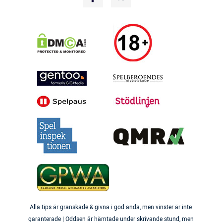
Alla tips är granskade & givna i god anda, men vinster är inte
garanterade | Oddsen är hämtade under skrivande stund, men