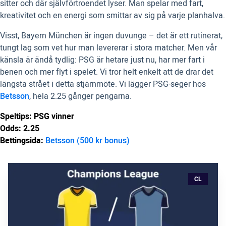
sitter och där självförtroendet lyser. Man spelar med fart,
kreativitet och en energi som smittar av sig på varje planhalva.
Visst, Bayern München är ingen duvunge – det är ett rutinerat,
tungt lag som vet hur man levererar i stora matcher. Men vår
känsla är ändå tydlig: PSG är hetare just nu, har mer fart i
benen och mer flyt i spelet. Vi tror helt enkelt att de drar det
längsta strået i detta stjärnmöte. Vi lägger PSG-seger hos
Betsson
, hela 2.25 gånger pengarna.
Speltips: PSG vinner
Odds: 2.25
Bettingsida:
Betsson (500 kr bonus)
CL