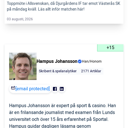
Toppmöte i Allsvenskan, då Djurgårdens IF tar emot Västerås SK
på måndag kväll. Läs allt inför matchen här!
03 augusti, 2026
+15
Hampus Johansson
Han/Honom
Skribent & spelanalytiker
2171 Artiklar
[email protected]
Hampus Johansson är expert på sport & casino. Han
är en frilansande journalist med examen från Lunds
universitet och över 15 års erfarenhet på Sportal.
Hampus guidar dagligen läsarna genom