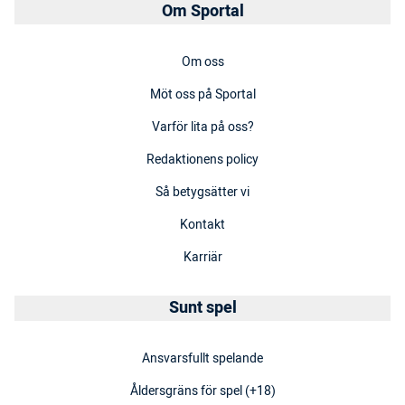
Om Sportal
Om oss
Möt oss på Sportal
Varför lita på oss?
Redaktionens policy
Så betygsätter vi
Kontakt
Karriär
Sunt spel
Ansvarsfullt spelande
Åldersgräns för spel (+18)