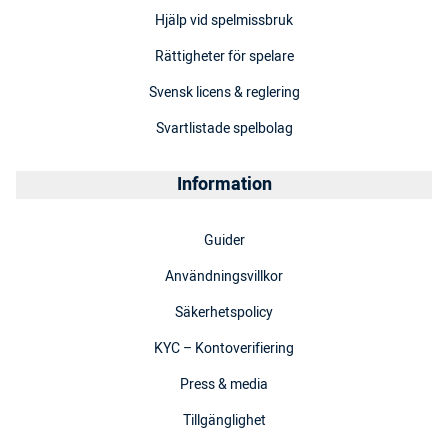
Hjälp vid spelmissbruk
Rättigheter för spelare
Svensk licens & reglering
Svartlistade spelbolag
Information
Guider
Användningsvillkor
Säkerhetspolicy
KYC – Kontoverifiering
Press & media
Tillgänglighet