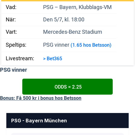
Vad:
PSG – Bayern, Klubblags-VM
När:
Den 5/7, kl. 18:00
Vart:
Mercedes-Benz Stadium
Speltips:
PSG vinner
(1.65 hos Betsson)
Livestream:
> Bet365
PSG vinner
ODDS = 2.25
Bonus: Få 500 kr i bonus hos Betsson