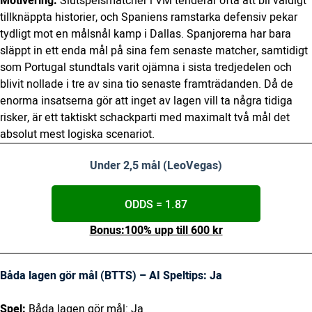
Motivering:
Slutspelsmatcher i VM tenderar ofta att bli väldigt
tillknäppta historier, och Spaniens ramstarka defensiv pekar
tydligt mot en målsnål kamp i Dallas. Spanjorerna har bara
släppt in ett enda mål på sina fem senaste matcher, samtidigt
som Portugal stundtals varit ojämna i sista tredjedelen och
blivit nollade i tre av sina tio senaste framträdanden. Då de
enorma insatserna gör att inget av lagen vill ta några tidiga
risker, är ett taktiskt schackparti med maximalt två mål det
absolut mest logiska scenariot.
Under 2,5 mål (LeoVegas)
ODDS = 1.87
Bonus:100% upp till 600 kr
Båda lagen gör mål (BTTS) – AI Speltips: Ja
Spel:
Båda lagen gör mål: Ja