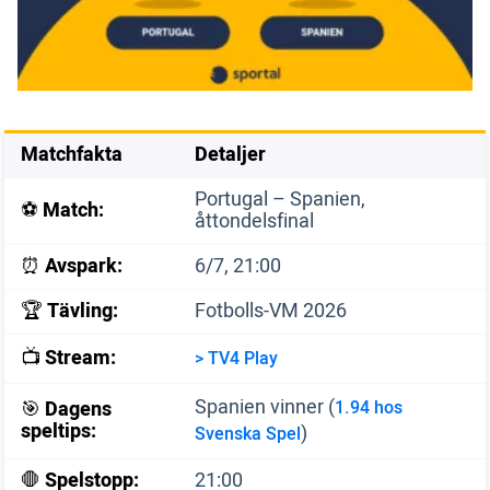
Matchfakta
Detaljer
Portugal – Spanien,
⚽️
Match:
åttondelsfinal
⏰
Avspark:
6/7, 21:00
🏆
Tävling:
Fotbolls-VM 2026
📺
Stream:
> TV4 Play
Spanien vinner (
🎯
Dagens
1.94 hos
speltips:
)
Svenska Spel
🛑
Spelstopp:
21:00