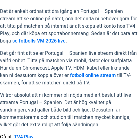
Det är enkelt ordnat att dra igång en Portugal – Spanien
stream att se online på nätet, och det enda ni behöver göra för
att titta på matchen på internet är att skapa ett konto hos TV4
Play, och där köpa ett sportabonnemang. Sedan är det bara att
börja
se fotbolls-VM 2026 live
.
Det går fint att se er Portugal – Spanien live stream direkt från
valfri enhet. Titta på matchen via mobil, dator eler surfplatta.
Har du en Chromecast, Apple TV, HDMI-kabel eller liknande
kan ni dessutom koppla över er
fotboll online stream
till TV-
skärmen, för att se matchen direkt på TV.
Vi tror absolut att ni kommer bli nöjda med ert beslut att live
streama Portugal – Spanien. Det är hög kvalitet på
sändningen, vad gäller både bild och ljud. Dessutom är
kommentatorerna och studion till matchen mycket kunniga,
vilket gör det extra roligt att följa sändningen.
Gå til
l
TV4 Play