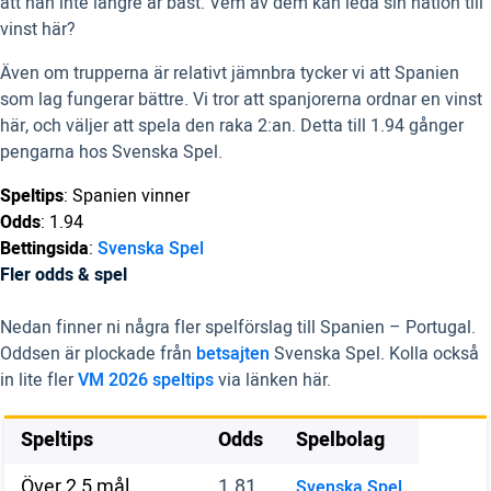
att han inte längre är bäst. Vem av dem kan leda sin nation till
vinst här?
Även om trupperna är relativt jämnbra tycker vi att Spanien
som lag fungerar bättre. Vi tror att spanjorerna ordnar en vinst
här, och väljer att spela den raka 2:an. Detta till 1.94 gånger
pengarna hos Svenska Spel.
Speltips
: Spanien vinner
Odds
: 1.94
Bettingsida
:
Svenska Spel
Fler odds & spel
Nedan finner ni några fler spelförslag till Spanien – Portugal.
Oddsen är plockade från
betsajten
Svenska Spel. Kolla också
in lite fler
VM 2026 speltips
via länken här.
Speltips
Odds
Spelbolag
Över 2,5 mål
1.81
Svenska Spel