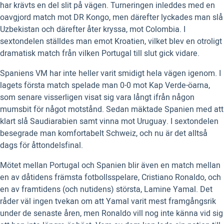
har krävts en del slit på vägen. Turneringen inleddes med en
oavgjord match mot DR Kongo, men därefter lyckades man slå
Uzbekistan och därefter åter kryssa, mot Colombia. I
sextondelen ställdes man emot Kroatien, vilket blev en otroligt
dramatisk match från vilken Portugal till slut gick vidare.
Spaniens VM har inte heller varit smidigt hela vägen igenom. I
lagets första match spelade man 0-0 mot Kap Verde-öarna,
som senare visserligen visat sig vara långt ifrån någon
mumsbit för något motstånd. Sedan mäktade Spanien med att
klart slå Saudiarabien samt vinna mot Uruguay. I sextondelen
besegrade man komfortabelt Schweiz, och nu är det alltså
dags för åttondelsfinal.
Mötet mellan Portugal och Spanien blir även en match mellan
en av dåtidens främsta fotbollsspelare, Cristiano Ronaldo, och
en av framtidens (och nutidens) största, Lamine Yamal. Det
råder väl ingen tvekan om att Yamal varit mest framgångsrik
under de senaste åren, men Ronaldo vill nog inte känna vid sig