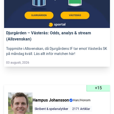
Djurgården – Västerås: Odds, analys & stream
(Allsvenskan)
Toppmöte i Allsvenskan, då Djurgårdens IF tar emot Västerås SK
på måndag kväll. Läs allt inför matchen här!
03 augusti, 2026
+15
Hampus Johansson
Han/Honom
Skribent & spelanalytiker
2171 Artiklar