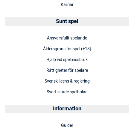
Karriär
Sunt spel
Ansvarsfullt spelande
Åldersgräns för spel (+18)
Hjälp vid spelmissbruk
Rättigheter för spelare
Svensk licens & reglering
Svartlistade spelbolag
Information
Guider