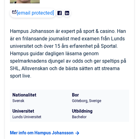
[email protected]
Hampus Johansson är expert på sport & casino. Han
är en frilansande journalist med examen från Lunds
universitet och över 15 års erfarenhet på Sportal.
Hampus guidar dagligen läsarna genom
spelmarknadens djungel av odds och ger speltips på
SHL, Allsvenskan och de bästa sätten att streama
sport live.
Nationalitet
Bor
Svensk
Göteborg, Sverige
Universitet
Utbildning
Lunds Universitet
Bachelor
Mer info om Hampus Johansson