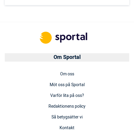
Om Sportal
Om oss
Möt oss på Sportal
Varför lita på oss?
Redaktionens policy
Så betygsätter vi
Kontakt