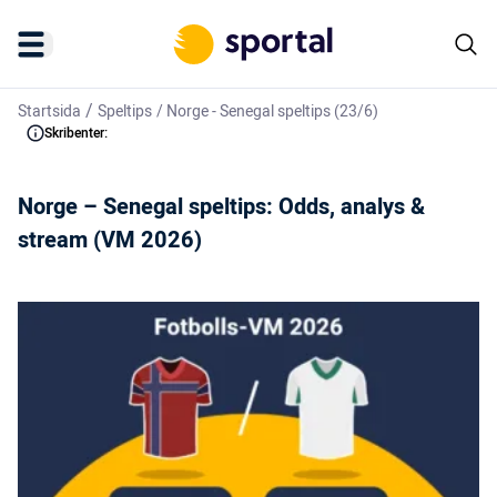
/
Startsida
Speltips
/
Norge - Senegal speltips (23/6)
Skribenter:
Norge – Senegal speltips: Odds, analys &
stream (VM 2026)