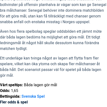
bollvinster på offensiv planhalva är vägar som kan ge Senegal
bra målchanser. Senegal behöver inte dominera matchbilden
för att göra mål, utan kan få tillräckligt med chanser genom
snabba anfall och enstaka misstag i Norges uppspel.
Även hos flera spelbolag speglar oddsbilden ett jämnt möte
där båda lagen bedöms ha möjlighet att göra mål. Ett tidigt
ledningsmål åt något håll skulle dessutom kunna förändra
matchen tydligt.
Ett underläge kan tvinga något av lagen att flytta fram fler
spelare, vilket kan öka ytorna och skapa fler målchanser åt
båda håll. Det scenariot passar väl för spelet på båda lagen
gör mål.
Vårt speltips:
Båda lagen gör mål
Odds:
1,65
Bettingsida:
Svenska Spel
Fler odds & spel