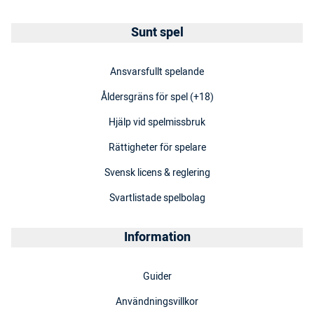
Sunt spel
Ansvarsfullt spelande
Åldersgräns för spel (+18)
Hjälp vid spelmissbruk
Rättigheter för spelare
Svensk licens & reglering
Svartlistade spelbolag
Information
Guider
Användningsvillkor