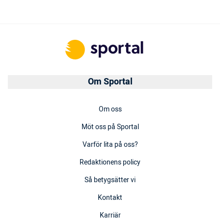
Om Sportal
Om oss
Möt oss på Sportal
Varför lita på oss?
Redaktionens policy
Så betygsätter vi
Kontakt
Karriär