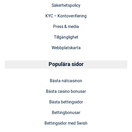
Säkerhetspolicy
KYC – Kontoverifiering
Press & media
Tillgänglighet
Webbplatskarta
Populära sidor
Bästa nätcasinon
Bästa casino bonusar
Bästa bettingsidor
Bettingbonusar
Bettingsidor med Swish