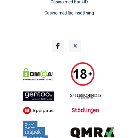
Casino med BankID
Casino med låg insättning