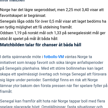
Inför matchen
Norge har det lägre segeroddset, men 2,25 mot 3,40 visar att
favoritskapet är begränsat.
Senegals låga odds för över 0,5 mål visar att laget bedöms ha
en tydlig möjlighet att få utdelning framåt.
Oddsen 1,19 på norskt mål och 1,33 på senegalesiskt mål ger
stöd åt spelet på mål åt båda håll.
Matchbilden talar för chanser åt båda håll
I detta spännande möte i
fotbolls-VM
väntas Norge ta
initiativet som knapp favorit och söka längre anfallsperioder
på Senegals planhalva. Med ett större bollinnehav kan laget
skapa ett spelmässigt övertag och tvinga Senegal att försvara
sig lägre under perioder. Samtidigt finns en risk att Norge
lämnar ytor bakom den första pressen när fler spelare fyller på
framåt.
Senegal kan framför allt hota när Norge tappar boll med flera
spelare placerade högt. Omställningar, fasta situationer och