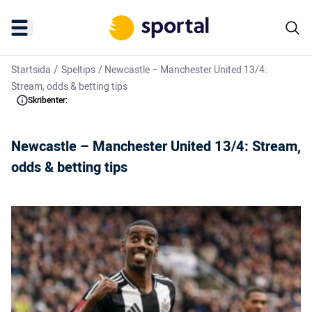
/
Startsida
Speltips
/
Newcastle – Manchester United 13/4:
Stream, odds & betting tips
Skribenter:
Newcastle – Manchester United 13/4: Stream,
odds & betting tips