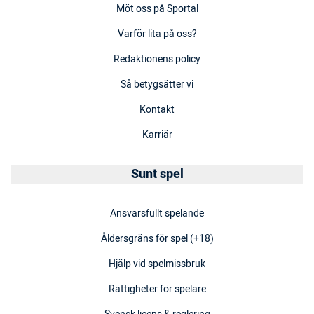
Möt oss på Sportal
Varför lita på oss?
Redaktionens policy
Så betygsätter vi
Kontakt
Karriär
Sunt spel
Ansvarsfullt spelande
Åldersgräns för spel (+18)
Hjälp vid spelmissbruk
Rättigheter för spelare