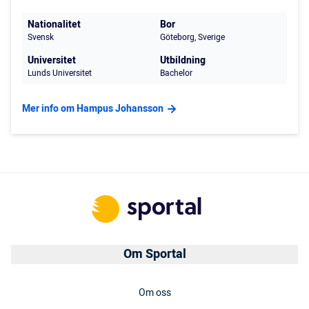
Nationalitet
Bor
Svensk
Göteborg, Sverige
Universitet
Utbildning
Lunds Universitet
Bachelor
Mer info om Hampus Johansson
Om Sportal
Om oss