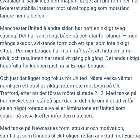
svårslagna, särskilt på hemmaplan. Laget är i bra form och har
levererat stabila insatser mot såväl topplag som motstånd
längre ner i tabellen.
Manchester United å andra sidan har haft en riktigt svag
säsong. Det har varit rörigt både på och utanför planen – med
många skador, sviktande form och ett spel som inte riktigt
sitter. I Premier League har man haft svårt att hitta en jämn
nivå, och resultaten har uteblivit gång på gång. Det enda riktigt
hoppfulla för klubben just nu är Europa League.
Och just där ligger nog fokus för United. Nästa vecka väntar
nämligen ett otroligt viktigt returmöte mot Lyon på Old
Trafford, efter att det första mötet slutade 2–2. Med tanke på
hur mycket som står på spel där, är det inte orimligt att vi får
se en något roterad elva eller åtminstone ett United som
sparar på vissa krafter inför den matchen.
Med tanke på Newcastles form, struktur och motivation,
samtidigt som Uniteds blick troligen redan är riktad mot Europa