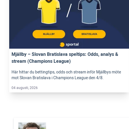
Mjällby – Slovan Bratislava speltips: Odds, analys &
stream (Champions League)
Här hittar du bettingtips, odds och stream inför Mjällbys möte
mot Slovan Bratislava i Champions League den 4/8.
04 augusti, 2026