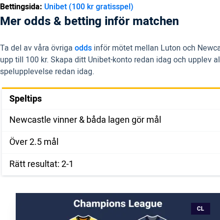
Bettingsida:
Unibet (100 kr gratisspel)
Mer odds & betting inför matchen
Ta del av våra övriga
odds
inför mötet mellan Luton och Newcas
upp till 100 kr. Skapa ditt Unibet-konto redan idag och upplev
spelupplevelse redan idag.
Speltips
Newcastle vinner & båda lagen gör mål
Över 2.5 mål
Rätt resultat: 2-1
CL