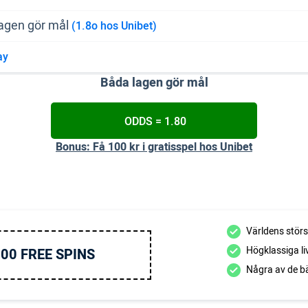
agen gör mål
(1.8o hos Unibet)
ay
Båda lagen gör mål
ODDS = 1.80
Bonus: Få 100 kr i gratisspel hos Unibet
Världens störs
Högklassiga li
100 FREE SPINS
Några av de b