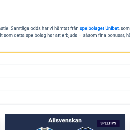
tle. Samtliga odds har vi hämtat från
spelbolaget Unibet
, som
 allt som detta spelbolag har att erbjuda – såsom fina bonusar,
SPELTIPS