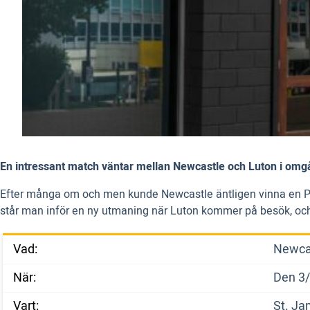
En intressant match väntar mellan Newcastle och Luton i om
Efter många om och men kunde Newcastle äntligen vinna en Pre
står man inför en ny utmaning när Luton kommer på besök, och s
Vad:
Newcas
När:
Den 3/
Vart:
St. Ja