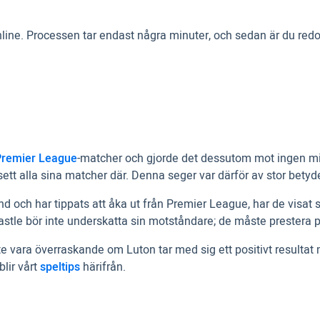
line. Processen tar endast några minuter, och sedan är du redo
Premier League
-matcher och gjorde det dessutom mot ingen mind
sett alla sina matcher där. Denna seger var därför av stor betydel
d och har tippats att åka ut från Premier League, har de visat s
astle bör inte underskatta sin motståndare; de måste prestera p
nte vara överraskande om Luton tar med sig ett positivt resultat
blir vårt
speltips
härifrån.