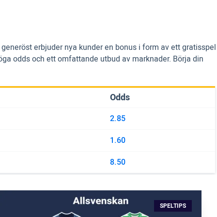
 generöst erbjuder nya kunder en bonus i form av ett gratisspel
 höga odds och ett omfattande utbud av marknader. Börja din
Odds
2.85
1.60
8.50
SPELTIPS