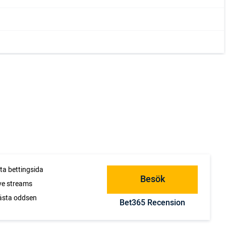
ta bettingsida
Besök
ve streams
ästa oddsen
Bet365 Recension