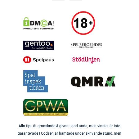
Alla tips är granskade & givna i god anda, men vinster är inte
garanterade | Oddsen är hämtade under skrivande stund, men