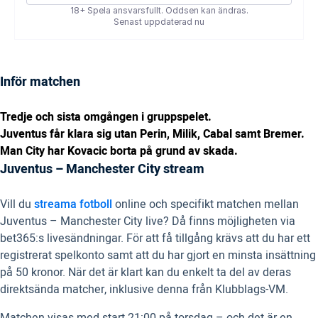
Inför matchen
Tredje och sista omgången i gruppspelet.
Juventus får klara sig utan Perin, Milik, Cabal samt Bremer.
Man City har Kovacic borta på grund av skada.
Juventus – Manchester City stream
Vill du
streama fotboll
online och specifikt matchen mellan
Juventus – Manchester City live? Då finns möjligheten via
bet365:s livesändningar. För att få tillgång krävs att du har ett
registrerat spelkonto samt att du har gjort en minsta insättning
på 50 kronor. När det är klart kan du enkelt ta del av deras
direktsända matcher, inklusive denna från Klubblags-VM.
Matchen visas med start 21:00 på torsdag – och det är en