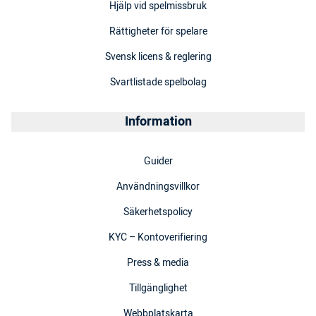
Hjälp vid spelmissbruk
Rättigheter för spelare
Svensk licens & reglering
Svartlistade spelbolag
Information
Guider
Användningsvillkor
Säkerhetspolicy
KYC – Kontoverifiering
Press & media
Tillgänglighet
Webbplatskarta