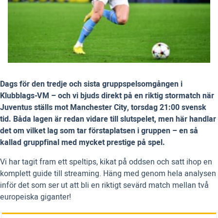
Dags för den tredje och sista gruppspelsomgången i
Klubblags-VM – och vi bjuds direkt på en riktig stormatch när
Juventus ställs mot Manchester City, torsdag 21:00 svensk
tid. Båda lagen är redan vidare till slutspelet, men här handlar
det om vilket lag som tar förstaplatsen i gruppen – en så
kallad gruppfinal med mycket prestige på spel.
Vi har tagit fram ett speltips, kikat på oddsen och satt ihop en
komplett guide till streaming. Häng med genom hela analysen
inför det som ser ut att bli en riktigt sevärd match mellan två
europeiska giganter!