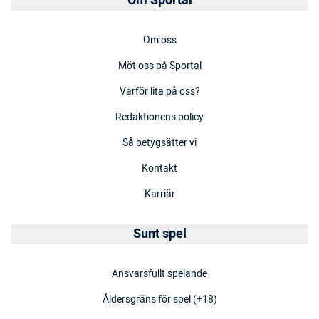
Om Sportal
Om oss
Möt oss på Sportal
Varför lita på oss?
Redaktionens policy
Så betygsätter vi
Kontakt
Karriär
Sunt spel
Ansvarsfullt spelande
Åldersgräns för spel (+18)