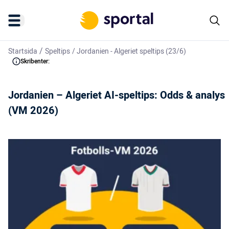
/
Startsida
Speltips
/
Jordanien - Algeriet speltips (23/6)
Skribenter:
Jordanien – Algeriet AI-speltips: Odds & analys
(VM 2026)