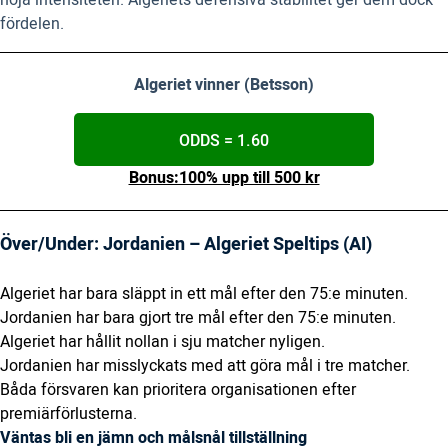
höja intensiteten. Algeriets defensiva stabilitet ger dem dock
fördelen.
Algeriet vinner (Betsson)
ODDS = 1.60
Bonus:100% upp till 500 kr
Över/Under: Jordanien – Algeriet Speltips (AI)
Algeriet har bara släppt in ett mål efter den 75:e minuten.
Jordanien har bara gjort tre mål efter den 75:e minuten.
Algeriet har hållit nollan i sju matcher nyligen.
Jordanien har misslyckats med att göra mål i tre matcher.
Båda försvaren kan prioritera organisationen efter
premiärförlusterna.
Väntas bli en jämn och målsnål tillställning