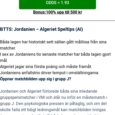
ODDS = 1.93
Bonus:100% upp till 500 kr
BTTS: Jordanien – Algeriet Speltips (AI)
Båda lagen har historiskt sett sällan gått mållösa från sina
matcher.
I sex av Jordaniens tio senaste matcher har båda lagen gjort
mål.
Algeriet jagar sina första poäng och måste framåt.
Jordaniens anfallstrio driver tempot i omställningarna.
Öppnar matchbilden upp sig i grupp J?
Jordanien och Algeriet förlorade båda sina inledande
gruppspelsmatcher i VM och står nu inför en måstematch i
grupp J. Den psykologiska pressen är påtaglig, och om det
skulle falla ett tidigt ledningsmål kan matchbilden tvingas