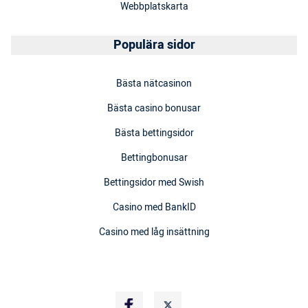
Webbplatskarta
Populära sidor
Bästa nätcasinon
Bästa casino bonusar
Bästa bettingsidor
Bettingbonusar
Bettingsidor med Swish
Casino med BankID
Casino med låg insättning