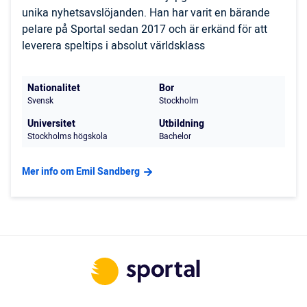
unika nyhetsavslöjanden. Han har varit en bärande
pelare på Sportal sedan 2017 och är erkänd för att
leverera speltips i absolut världsklass
Nationalitet
Bor
Svensk
Stockholm
Universitet
Utbildning
Stockholms högskola
Bachelor
Mer info om Emil Sandberg