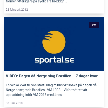
formen ytterligare på sydligare breddgr …
22 februari, 2012
VM
VIDEO: Dagen då Norge slog Brasilien – 7 dagar kvar
En vecka kvar till VM-start! Idag minns vi tillbaka på dagen då
Norge besegrade Brasilien i VM 1998. Vi fortsätter vår
uppladdning inför VM 2018 med ännu …
08 juni, 2018