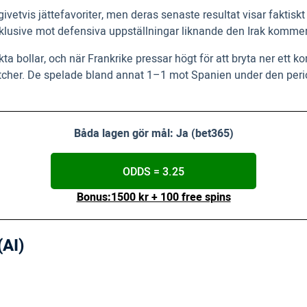
ivetvis jättefavoriter, men deras senaste resultat visar faktiskt
inklusive mot defensiva uppställningar liknande den Irak komme
a bollar, och när Frankrike pressar högt för att bryta ner ett k
tcher. De spelade bland annat 1–1 mot Spanien under den period
Båda lagen gör mål: Ja (bet365)
ODDS = 3.25
Bonus:1500 kr + 100 free spins
(AI)