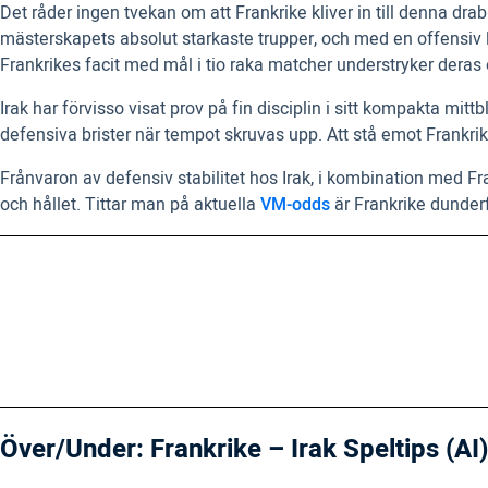
Det råder ingen tvekan om att Frankrike kliver in till denna dr
mästerskapets absolut starkaste trupper, och med en offensiv 
Frankrikes facit med mål i tio raka matcher understryker deras 
Irak har förvisso visat prov på fin disciplin i sitt kompakta m
defensiva brister när tempot skruvas upp. Att stå emot Frankrike
Frånvaron av defensiv stabilitet hos Irak, i kombination med Fr
och hållet. Tittar man på aktuella
VM-odds
är Frankrike dunderf
Över/Under: Frankrike – Irak Speltips (AI)