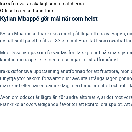
Iraks försvar är skakigt sent i matcherna.
Oddset speglar hans form.
Kylian Mbappé gör mål när som helst
Kylian Mbappé är Frankrikes mest pålitliga offensiva vapen, och
ger ett snitt på ett mål var 83:e minut – en takt som överträffa
Med Deschamps som förväntas förlita sig tungt på sina stjärnanf
kombinationsspel eller sena rusningar in i straffområdet.
Iraks defensiva uppställning är utformad för att frustrera, men
utnyttja ytor bakom försvaret eller avsluta i trånga lägen gör h
markerad eller har en sämre dag, men hans jämnhet och roll i 
Även om oddset är lägre än för andra alternativ, är det motiver
Frankrike är överväldigande favoriter att kontrollera spelet. A