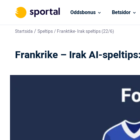
Oddsbonus
Betsidor
/
Startsida
Speltips
/
Franktike- Irak speltips (22/6)
Frankrike – Irak AI-speltip