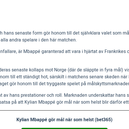
 hans senaste form gör honom till det självklara valet som måls
r alla andra spelare i den här matchen.
allare, är Mbappé garanterad att vara i hjärtat av Frankrikes o
 deras senaste kollaps mot Norge (där de släppte in fyra mål) v
onom till ett ständigt hot, särskilt i matchens senare skeden när
laget gör honom till det tryggaste spelet på målskyttsmarknade
at av hans prestationer och roll. Marknaden underskattar hans s
tt satsa på att Kylian Mbappé gör mål när som helst blir därför 
Kylian Mbappé gör mål när som helst (bet365)