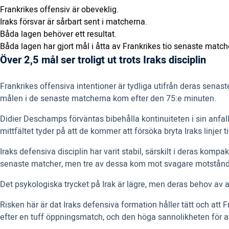
Frankrikes offensiv är obeveklig.
Iraks försvar är sårbart sent i matcherna.
Båda lagen behöver ett resultat.
Båda lagen har gjort mål i åtta av Frankrikes tio senaste match
Över 2,5 mål ser troligt ut trots Iraks disciplin
Frankrikes offensiva intentioner är tydliga utifrån deras senast
målen i de senaste matcherna kom efter den 75:e minuten.
Didier Deschamps förväntas bibehålla kontinuiteten i sin anf
mittfältet tyder på att de kommer att försöka bryta Iraks linjer 
Iraks defensiva disciplin har varit stabil, särskilt i deras komp
senaste matcher, men tre av dessa kom mot svagare motstånd, 
Det psykologiska trycket på Irak är lägre, men deras behov av a
Risken här är dat Iraks defensiva formation håller tätt och att
efter en tuff öppningsmatch, och den höga sannolikheten för at