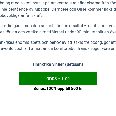
abbning med siktet inställt på att kontrollera händelserna från
linje bestående av Mbappé, Dembélé och Olise kommer Iraks defe
obevekliga anfallskraft.
ittblock tidigare, men den senaste tidens resultat – däribland 
s rörliga och vertikala mittfältspel under 90 minuter blir en öv
ankrikes enorma spets och behov av att säkra tre poäng, gör att 
avoriter, och allt annat än en komfortabel fransk seger vore en j
Frankrike vinner (Betsson)
ODDS = 1.09
Bonus:100% upp till 500 kr