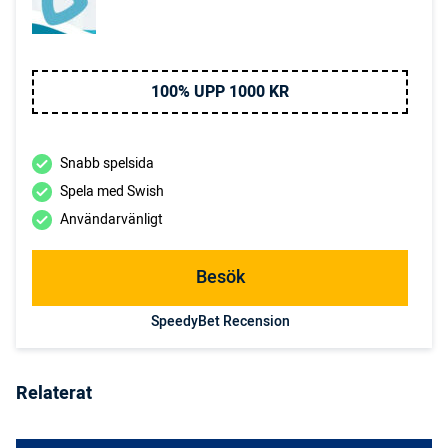
100% UPP 1000 KR
Snabb spelsida
Spela med Swish
Användarvänligt
Besök
SpeedyBet Recension
Relaterat