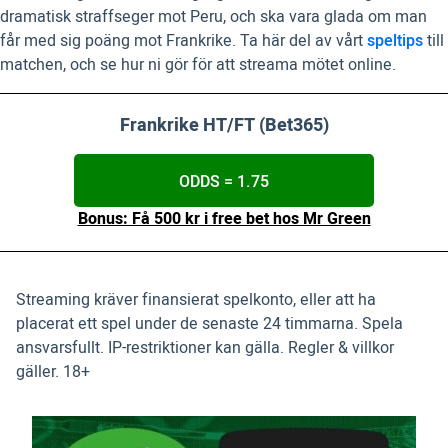
dramatisk straffseger mot Peru, och ska vara glada om man
får med sig poäng mot Frankrike. Ta här del av vårt
speltips
till
matchen, och se hur ni gör för att streama mötet online.
Frankrike HT/FT (Bet365)
ODDS = 1.75
Bonus: Få 500 kr i free bet hos Mr Green
Streaming kräver finansierat spelkonto, eller att ha
placerat ett spel under de senaste 24 timmarna. Spela
ansvarsfullt. IP-restriktioner kan gälla. Regler & villkor
gäller. 18+