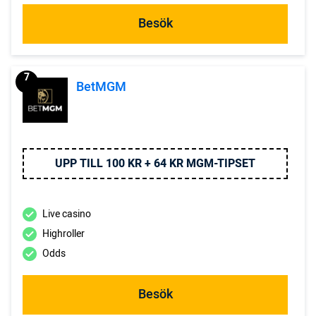
Besök
7
BetMGM
UPP TILL 100 KR + 64 KR MGM-TIPSET
Live casino
Highroller
Odds
Besök