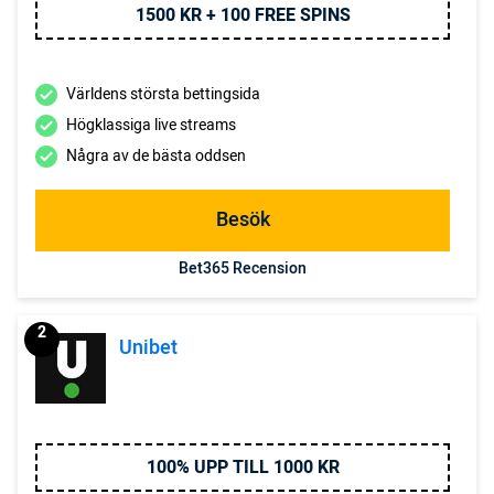
1500 KR + 100 FREE SPINS
Världens största bettingsida
Högklassiga live streams
Några av de bästa oddsen
Besök
Bet365 Recension
2
Unibet
100% UPP TILL 1000 KR