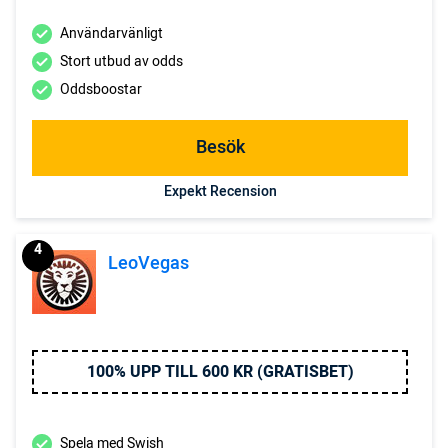
Användarvänligt
Stort utbud av odds
Oddsboostar
Besök
Expekt Recension
4
LeoVegas
100% UPP TILL 600 KR (GRATISBET)
Spela med Swish