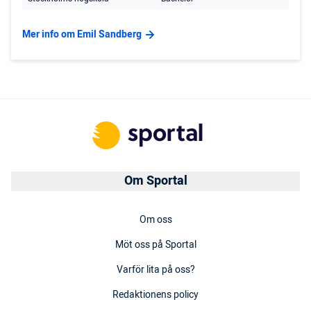
Mer info om Emil Sandberg
Om Sportal
Om oss
Möt oss på Sportal
Varför lita på oss?
Redaktionens policy