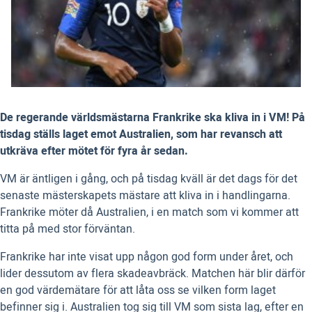
De regerande världsmästarna Frankrike ska kliva in i VM! På
tisdag ställs laget emot Australien, som har revansch att
utkräva efter mötet för fyra år sedan.
VM är äntligen i gång, och på tisdag kväll är det dags för det
senaste mästerskapets mästare att kliva in i handlingarna.
Frankrike möter då Australien, i en match som vi kommer att
titta på med stor förväntan.
Frankrike har inte visat upp någon god form under året, och
lider dessutom av flera skadeavbräck. Matchen här blir därför
en god värdemätare för att låta oss se vilken form laget
befinner sig i. Australien tog sig till VM som sista lag, efter en