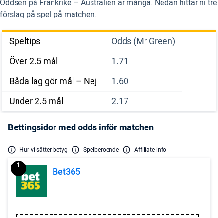
Oddsen på Frankrike – Australien är många. Nedan hittar ni tre
förslag på spel på matchen.
Speltips
Odds (Mr Green)
Över 2.5 mål
1.71
Båda lag gör mål – Nej
1.60
Under 2.5 mål
2.17
Bettingsidor med odds inför matchen
Hur vi sätter betyg
Spelberoende
Affiliate info
1
Bet365