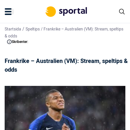
/
Startsida
Speltips
/
Frankrike – Australien (VM): Stream, speltips
& odds
Skribenter:
Frankrike – Australien (VM): Stream, speltips &
odds