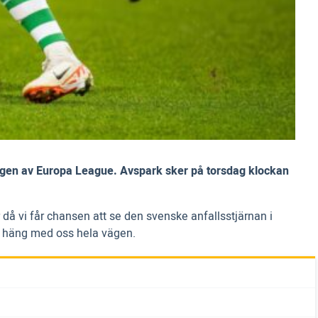
gen av Europa League. Avspark sker på torsdag klockan
 då vi får chansen att se den svenske anfallsstjärnan i
så häng med oss hela vägen.