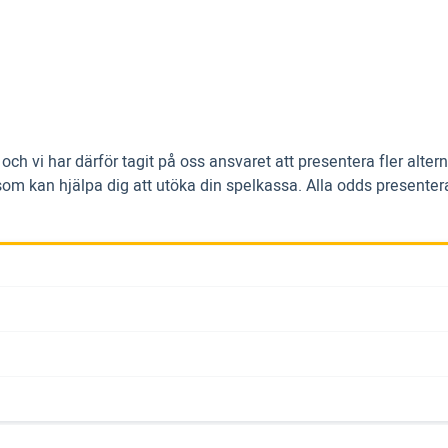
, och vi har därför tagit på oss ansvaret att presentera fler alter
om kan hjälpa dig att utöka din spelkassa. Alla odds presenter