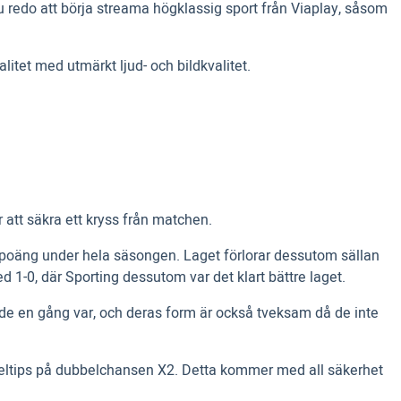
 redo att börja streama högklassig sport från Viaplay, såsom
itet med utmärkt ljud- och bildkvalitet.
 att säkra ett kryss från matchen.
ch poäng under hela säsongen. Laget förlorar dessutom sällan
1-0, där Sporting dessutom var det klart bättre laget.
 de en gång var, och deras form är också tveksam då de inte
t speltips på dubbelchansen X2. Detta kommer med all säkerhet