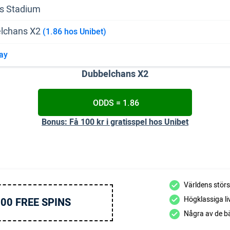
s Stadium
lchans X2
(1.86 hos Unibet)
ay
Dubbelchans X2
ODDS = 1.86
Bonus: Få 100 kr i gratisspel hos Unibet
Världens störs
Högklassiga li
100 FREE SPINS
Några av de b