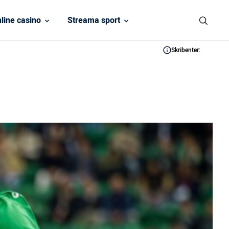
line casino
Streama sport
Skribenter: