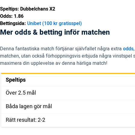
Speltips: Dubbelchans X2
Odds: 1.86
Bettingsida:
Unibet (100 kr gratisspel)
Mer odds & betting inför matchen
Denna fantastiska match förtjänar självfallet några extra
odds
matchen, utan också förhoppningsvis erbjuda några vinstspel s
maximera din upplevelse av denna härliga match!
Speltips
Över 2.5 mål
Båda lagen gör mål
Rätt resultat: 2-2