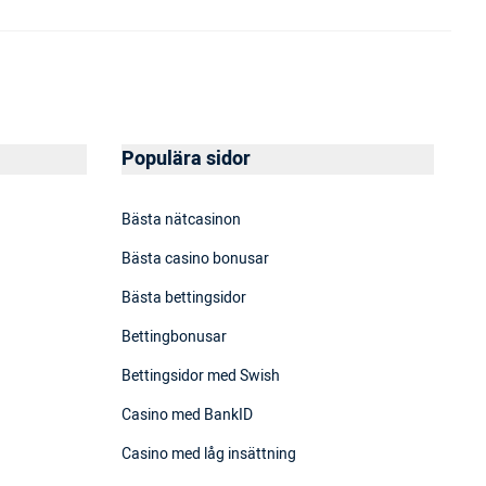
Populära sidor
Bästa nätcasinon
Bästa casino bonusar
Bästa bettingsidor
Bettingbonusar
Bettingsidor med Swish
Casino med BankID
Casino med låg insättning