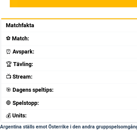
Matchfakta
⚽️
Match:
⏰
Avspark:
🏆
Tävling:
📺
Stream:
🎯
Dagens speltips:
🛑
Spelstopp:
💰
Units:
Argentina ställs emot Österrike i den andra gruppspelsomgången 