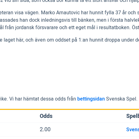
vid sin sida, som också bör kunna ta ett stort ansvar och hjälpa
eteran visa vägen. Marko Arnautovic har hunnit fylla 37 år och 
sades han dock inledningsvis till bänken, men i första halvlek 
l från jordansk försvarare och ett eget mål i resultatboken. Öste
 laget här, och även om oddset på 1:an hunnit droppa under de 
rrike. Vi har hämtat dessa odds från
bettingsidan
Svenska Spel.
Odds
Spel
2.00
Svens