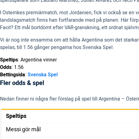
spetsspelare som Lautaro Martínez, Julián Álvarez och Nico Paz 
I Österrikes premiärmatch, mot Jordanien, fick vi också se en v
landslagsmatch finns han fortfarande med på planen. Här förpas
Facit? Ett mål bortdömt efter VAR-granskning, ett ordnat självmå
Vi är nog inte ensamma om att hålla Argentina som det starkare
spelas, till 1.56 gånger pengarna hos Svenska Spel.
Speltips
: Argentina vinner
Odds
: 1.56
Bettingsida
:
Svenska Spel
Fler odds & spel
Nedan finner ni några fler förslag på spel till Argentina – Öste
Speltips
Messi gör mål