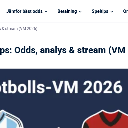
Jämför bäst odds
Betalning
Speltips
On
ys & stream (VM 2026)
ips: Odds, analys & stream (VM