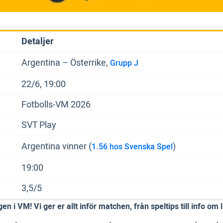
Detaljer
Argentina – Österrike,
Grupp J
22/6, 19:00
Fotbolls-VM 2026
SVT Play
Argentina vinner (
)
1.56 hos Svenska Spel
19:00
3,5/5
i VM! Vi ger er allt inför matchen, från speltips till info om 