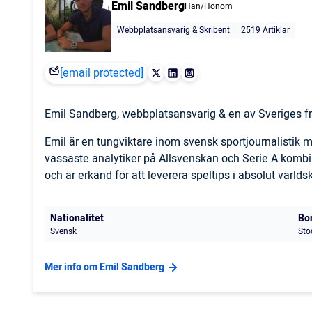
Emil Sandberg
Han/Honom
Webbplatsansvarig & Skribent
2519 Artiklar
[email protected]
Emil Sandberg, webbplatsansvarig & en av Sveriges fr
Emil är en tungviktare inom svensk sportjournalistik
vassaste analytiker på Allsvenskan och Serie A komb
och är erkänd för att leverera speltips i absolut världs
Nationalitet
Bo
Svensk
Sto
Mer info om Emil Sandberg