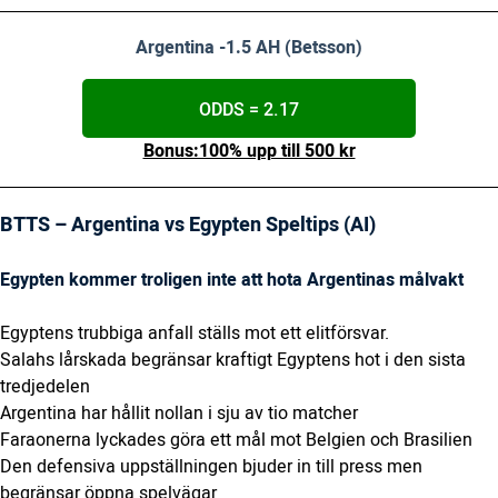
Argentina -1.5 AH (Betsson)
ODDS = 2.17
Bonus:100% upp till 500 kr
BTTS – Argentina vs Egypten Speltips (AI)
Egypten kommer troligen inte att hota Argentinas målvakt
Egyptens trubbiga anfall ställs mot ett elitförsvar.
Salahs lårskada begränsar kraftigt Egyptens hot i den sista
tredjedelen
Argentina har hållit nollan i sju av tio matcher
Faraonerna lyckades göra ett mål mot Belgien och Brasilien
Den defensiva uppställningen bjuder in till press men
begränsar öppna spelvägar