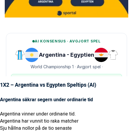
1X2 – Argentina vs Egypten Speltips (AI)
Argentina säkrar segern under ordinarie tid
Argentina vinner under ordinarie tid.
Argentina har vunnit tio raka matcher
Sju hållna nollor på de tio senaste