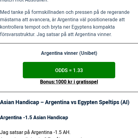
match mot Australien.
Med tanke på formskillnaden och pressen på de regerande
mästarna att avancera, är Argentina väl positionerade att
kontrollera tempot och bryta ner Egyptens kompakta
försvarsstruktur. Jag satsar på att Argentina vinner.
Argentina vinner (Unibet)
ODDS = 1.33
Bonus:1000 kr i gratisspel
Asian Handicap – Argentina vs Egypten Speltips (AI)
Argentina -1.5 Asian Handicap
Jag satsar på Argentina -1.5 AH.