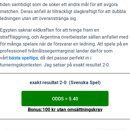
tiden samtidigt som de söker ett andra mål för att avgöra
matchen. Deras anfall är tillräckligt slagkraftigt för att dubbla
ledningen utan att överanstränga sig.
Egypten saknar eldkraften för att tvinga fram en
straffläggning, och Argentina överbelastar sällan anfallet med
för många spelare när de försvarar en ledning. Att spela på en
professionell tvåmålssegermarginal landar därför som
vårt
bästa speltips
, då det passar perfekt in i
turneringskontexten. Jag satsar på exakt resultat 2-0.
exakt resultat 2-0 (Svenska Spel)
ODDS = 5.40
Bonus:100 kr utan omsättningskrav