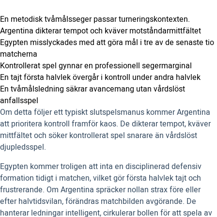
En metodisk tvåmålsseger passar turneringskontexten.
Argentina dikterar tempot och kväver motståndarmittfältet
Egypten misslyckades med att göra mål i tre av de senaste tio
matcherna
Kontrollerat spel gynnar en professionell segermarginal
En tajt första halvlek övergår i kontroll under andra halvlek
En tvåmålsledning säkrar avancemang utan vårdslöst
anfallsspel
Om detta följer ett typiskt slutspelsmanus kommer Argentina
att prioritera kontroll framför kaos. De dikterar tempot, kväver
mittfältet och söker kontrollerat spel snarare än vårdslöst
djupledsspel.
Egypten kommer troligen att inta en disciplinerad defensiv
formation tidigt i matchen, vilket gör första halvlek tajt och
frustrerande. Om Argentina spräcker nollan strax före eller
efter halvtidsvilan, förändras matchbilden avgörande. De
hanterar ledningar intelligent, cirkulerar bollen för att spela av