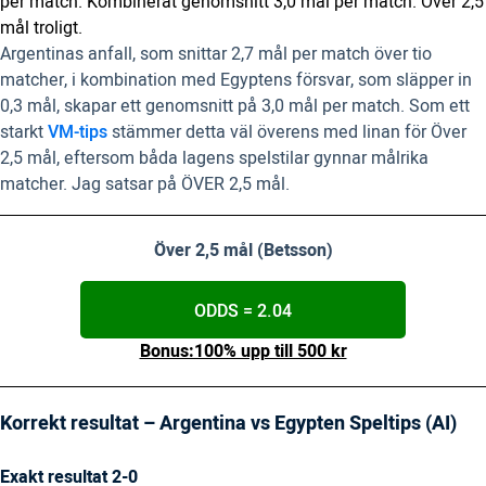
per match. Kombinerat genomsnitt 3,0 mål per match. Över 2,5
mål troligt.
Argentinas anfall, som snittar 2,7 mål per match över tio
matcher, i kombination med Egyptens försvar, som släpper in
0,3 mål, skapar ett genomsnitt på 3,0 mål per match. Som ett
starkt
VM-tips
stämmer detta väl överens med linan för Över
2,5 mål, eftersom båda lagens spelstilar gynnar målrika
matcher. Jag satsar på ÖVER 2,5 mål.
Över 2,5 mål (Betsson)
ODDS = 2.04
Bonus:100% upp till 500 kr
Korrekt resultat – Argentina vs Egypten Speltips (AI)
Exakt resultat 2-0