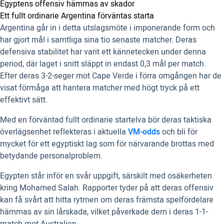
Egyptens offensiv hämmas av skador
Ett fullt ordinarie Argentina förväntas starta
Argentina går in i detta utslagsmöte i imponerande form och
har gjort mål i samtliga sina tio senaste matcher. Deras
defensiva stabilitet har varit ett kännetecken under denna
period, där laget i snitt släppt in endast 0,3 mål per match.
Efter deras 3-2-seger mot Cape Verde i förra omgången har de
visat förmåga att hantera matcher med högt tryck på ett
effektivt sätt.
Med en förväntad fullt ordinarie startelva bör deras taktiska
överlägsenhet reflekteras i aktuella
VM-odds
och bli för
mycket för ett egyptiskt lag som för närvarande brottas med
betydande personalproblem.
Egypten står inför en svår uppgift, särskilt med osäkerheten
kring Mohamed Salah. Rapporter tyder på att deras offensiv
kan få svårt att hitta rytmen om deras främsta spelfördelare
hämmas av sin lårskada, vilket påverkade dem i deras 1-1-