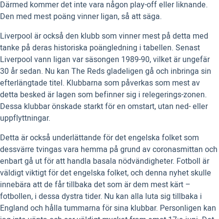
Därmed kommer det inte vara någon play-off eller liknande.
Den med mest poäng vinner ligan, så att säga.
Liverpool är också den klubb som vinner mest på detta med
tanke på deras historiska poängledning i tabellen. Senast
Liverpool vann ligan var säsongen 1989-90, vilket är ungefär
30 år sedan. Nu kan The Reds gladeligen gå och inbringa sin
efterlängtade titel. Klubbarna som påverkas som mest av
detta besked är lagen som befinner sig i relegerings-zonen.
Dessa klubbar önskade starkt för en omstart, utan ned- eller
uppflyttningar.
Detta är också underlättande för det engelska folket som
dessvärre tvingas vara hemma på grund av coronasmittan och
enbart gå ut för att handla basala nödvändigheter. Fotboll är
väldigt viktigt för det engelska folket, och denna nyhet skulle
innebära att de får tillbaka det som är dem mest kärt –
fotbollen, i dessa dystra tider. Nu kan alla luta sig tillbaka i
England och hålla tummarna för sina klubbar. Personligen kan