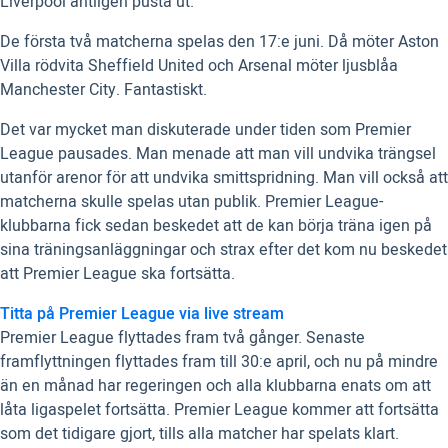
Liverpool äntligen pusta ut.
De första två matcherna spelas den 17:e juni. Då möter Aston
Villa rödvita Sheffield United och Arsenal möter ljusblåa
Manchester City. Fantastiskt.
Det var mycket man diskuterade under tiden som Premier
League pausades. Man menade att man vill undvika trängsel
utanför arenor för att undvika smittspridning. Man vill också att
matcherna skulle spelas utan publik. Premier League-
klubbarna fick sedan beskedet att de kan börja träna igen på
sina träningsanläggningar och strax efter det kom nu beskedet
att Premier League ska fortsätta.
Titta på Premier League via live stream
Premier League flyttades fram två gånger. Senaste
framflyttningen flyttades fram till 30:e april, och nu på mindre
än en månad har regeringen och alla klubbarna enats om att
låta ligaspelet fortsätta. Premier League kommer att fortsätta
som det tidigare gjort, tills alla matcher har spelats klart.