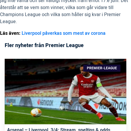
jag inte vänta och ser väldigt mycket fram emot 17:e juni. Det
återstår att se vem som vinner, vilka som går vidare till
Champions League och vilka som håller sig kvar i Premier
League.
Läs även:
Liverpool påverkas som mest av corona
Fler nyheter från Premier League
PREMIER-LEAGUE
Arsenal – Liverpool, 3/4: Stream, speltips & odds