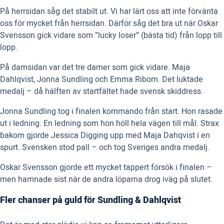
På herrsidan såg det stabilt ut. Vi har lärt oss att inte förvänta
oss för mycket från herrsidan. Därför såg det bra ut när Oskar
Svensson gick vidare som ”lucky loser” (bästa tid) från lopp till
lopp.
På damsidan var det tre damer som gick vidare. Maja
Dahlqvist, Jonna Sundling och Emma Ribom. Det luktade
medalj – då hälften av startfältet hade svensk skiddress.
Jonna Sundling tog i finalen kommando från start. Hon rasade
ut i ledning. En ledning som hon höll hela vägen till mål. Strax
bakom gjorde Jessica Digging upp med Maja Dahqvist i en
spurt. Svensken stod pall – och tog Sveriges andra medalj.
Oskar Svensson gjorde ett mycket tappert försök i finalen –
men hamnade sist när de andra löparna drog iväg på slutet.
Fler chanser på guld för Sundling & Dahlqvist