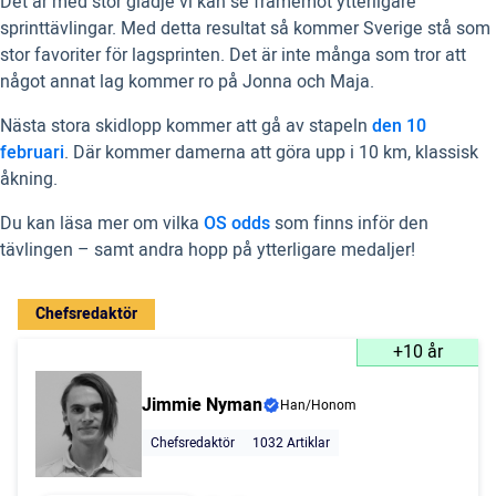
Det är med stor glädje vi kan se framemot ytterligare
sprinttävlingar. Med detta resultat så kommer Sverige stå som
stor favoriter för lagsprinten. Det är inte många som tror att
något annat lag kommer ro på Jonna och Maja.
Nästa stora skidlopp kommer att gå av stapeln
den 10
februari
. Där kommer damerna att göra upp i 10 km, klassisk
åkning.
Du kan läsa mer om vilka
OS odds
som finns inför den
tävlingen – samt andra hopp på ytterligare medaljer!
Chefsredaktör
+10 år
Jimmie Nyman
Han/Honom
Chefsredaktör
1032 Artiklar