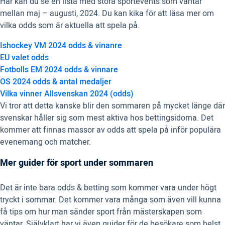
Här kan du se en lista med stora sportevents som väntar
mellan maj – augusti, 2024. Du kan kika för att läsa mer om
vilka odds som är aktuella att spela på.
Ishockey VM 2024 odds & vinanre
EU valet odds
Fotbolls EM 2024 odds & vinnare
OS 2024 odds & antal medaljer
Vilka vinner Allsvenskan 2024 (odds)
Vi tror att detta kanske blir den sommaren på mycket länge där
svenskar håller sig som mest aktiva hos bettingsidorna. Det
kommer att finnas massor av odds att spela på inför populära
evenemang och matcher.
Mer guider för sport under sommaren
Det är inte bara odds & betting som kommer vara under högt
tryckt i sommar. Det kommer vara många som även vill kunna
få tips om hur man sänder sport från mästerskapen som
väntar. Självklart har vi även guider för de besökare som helst