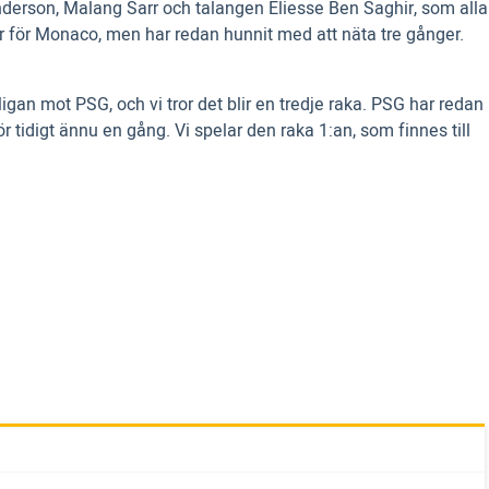
derson, Malang Sarr och talangen Eliesse Ben Saghir, som alla
cher för Monaco, men har redan hunnit med att näta tre gånger.
gan mot PSG, och vi tror det blir en tredje raka. PSG har redan
 tidigt ännu en gång. Vi spelar den raka 1:an, som finnes till