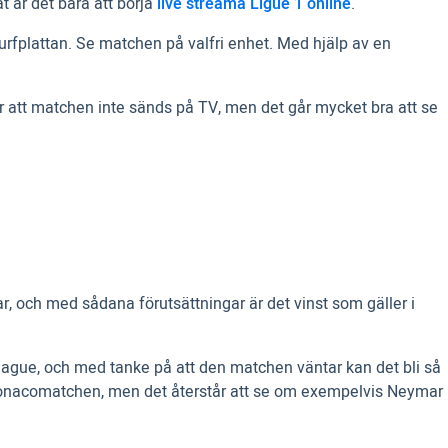
t är det bara att börja
live streama Ligue 1 online
.
urfplattan. Se matchen på valfri enhet. Med hjälp av en
r att matchen inte sänds på TV, men det går mycket bra att se
 och med sådana förutsättningar är det vinst som gäller i
ague, och med tanke på att den matchen väntar kan det bli så
 Monacomatchen, men det återstår att se om exempelvis Neymar