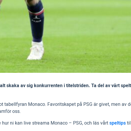
skaka av sig konkurrenten i titelstriden. Ta del av vårt spelti
emot tabellfyran Monaco. Favoritskapet på PSG är givet, men a
amför oss.
 Se hur ni kan live streama Monaco – PSG, och läs vårt
speltips
ti