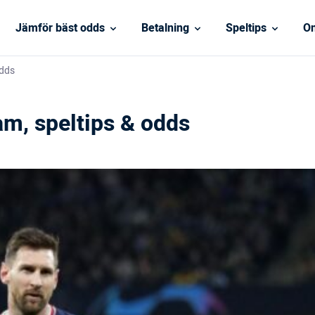
Jämför bäst odds
Betalning
Speltips
On
odds
m, speltips & odds