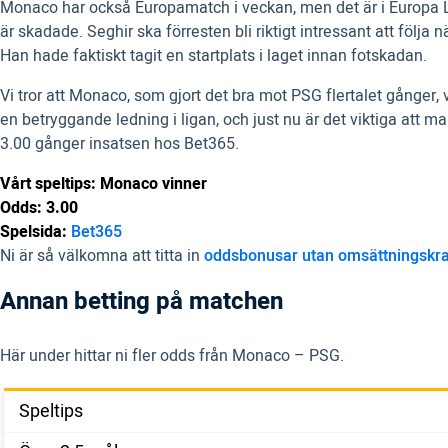
Monaco har också Europamatch i veckan, men det är i Europa L
är skadade. Seghir ska förresten bli riktigt intressant att följ
Han hade faktiskt tagit en startplats i laget innan fotskadan.
Vi tror att Monaco, som gjort det bra mot PSG flertalet gånger,
en betryggande ledning i ligan, och just nu är det viktiga att m
3.00 gånger insatsen hos Bet365.
Vårt speltips: Monaco vinner
Odds: 3.00
Spelsida:
Bet365
Ni är så välkomna att titta in
oddsbonusar utan omsättningskr
Annan betting på matchen
Här under hittar ni fler odds från Monaco – PSG.
Speltips