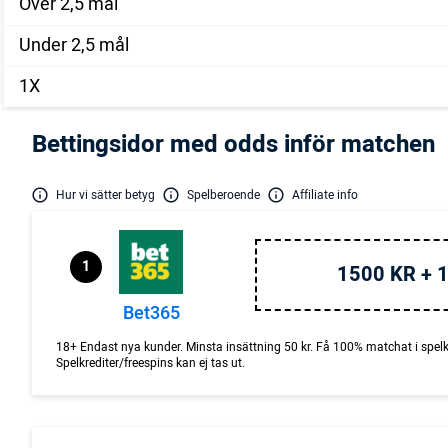
Över 2,5 mål
Under 2,5 mål
1X
Bettingsidor med odds inför matchen
Hur vi sätter betyg
Spelberoende
Affiliate info
1
1500 KR + 
Bet365
18+ Endast nya kunder. Minsta insättning 50 kr. Få 100% matchat i spelkredi
Spelkrediter/freespins kan ej tas ut.