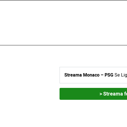
Streama Monaco – PSG
Se Lig
> Streama f