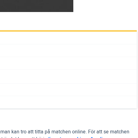
man kan tro att titta på matchen online. För att se matchen