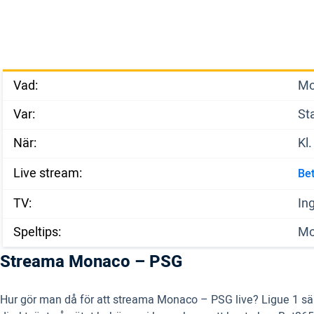
Vad:
Mo
Var:
St
När:
Kl.
Live stream:
Be
TV:
In
Speltips:
Mo
Streama Monaco – PSG
Hur gör man då för att streama Monaco – PSG live? Ligue 1 sänd