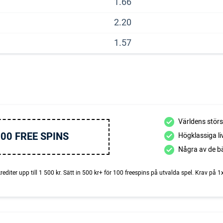
1.66
2.20
1.57
Världens störs
100 FREE SPINS
Högklassiga li
Några av de b
ter upp till 1 500 kr. Sätt in 500 kr+ för 100 freespins på utvalda spel. Krav på 1x 