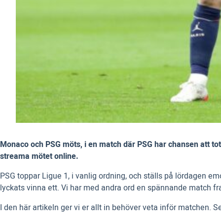
Monaco och PSG möts, i en match där PSG har chansen att totalt 
streama mötet online.
PSG toppar Ligue 1, i vanlig ordning, och ställs på lördagen 
lyckats vinna ett. Vi har med andra ord en spännande match fr
I den här artikeln ger vi er allt in behöver veta inför matchen.