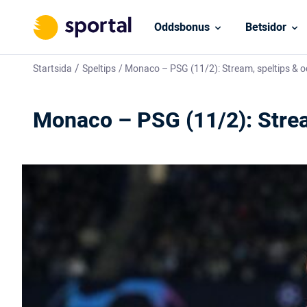
Oddsbonus
Betsidor
/
Startsida
Speltips
/
Monaco – PSG (11/2): Stream, speltips & 
Monaco – PSG (11/2): Strea