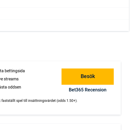
ta bettingsida
Besök
ve streams
ästa oddsen
Bet365 Recension
fastställt spel till insättningsvärdet (odds 1.50+).