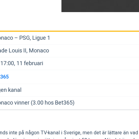
naco – PSG, Ligue 1
ade Louis II, Monaco
 17:00, 11 februari
t365
gen kanal
naco vinner (3.00 hos Bet365)
s inte på någon TV-kanal i Sverige, men det är lättare än vad 