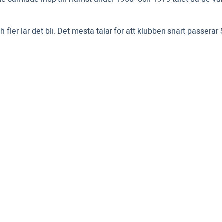
fler lär det bli. Det mesta talar för att klubben snart passerar Sa