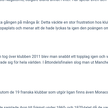
sta gången på många år. Detta väckte en stor frustration hos kl
ropaplats och menar att de hade lyckas ta igen den poängen om m
 tog över klubben 2011 blev man snabbt ett topplag igen och 
de sig för hela världen. I åttondelsfinalen slog man ut Manche
örutom de 19 franska klubbar som utgör ligan finns även Monac
s de samlade ihop till främst under 1960- och 1970-talet då de 