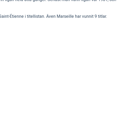
int-Étienne i titellistan. Även Marseille har vunnit 9 titlar.