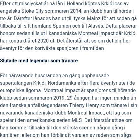
Efter ett misslyckat år på lån i Holland köptes Krkić loss av
engelska Stoke City sommaren 2014, en klubb han tillhörde i
tre år. Därefter lånades han ut till tyska Mainz för att sedan gå
tillbaka till sitt hemland Spanien och till Alavés. Detta placerar
honom sedan tillslut i kanadeniska Montreal Impact där Krkić
har kontrakt året 2020 ut. Det återstår att se om det blir fler
äventyr för den kortväxte spanjoren i framtiden.
Slutade med legendar som tränare
För närvarande huserar den en gång upphausade
supertalangen Krkić i Nordamerika efter flera äventyr ute i de
europeiska ligorna. Montreal Impact är spanjorens tillhörande
klubb sedan sommaren 2019. 29-åringen har ingen mindre än
den franske anfallslegendaren Thierry Henry som tränare i sin
nuvarande kanadeniska klubb Montreal Impact, ett lag som
spelar i den amerikanska serien MLS. Det återstår att se om
han kommer tillbaka till den största scenen någon gång i
karriären, eller om han förblir att vara en av raden som sågs