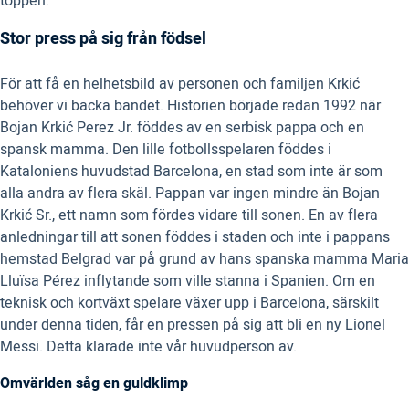
toppen.
Stor press på sig från födsel
För att få en helhetsbild av personen och familjen Krkić
behöver vi backa bandet. Historien började redan 1992 när
Bojan Krkić Perez Jr. föddes av en serbisk pappa och en
spansk mamma. Den lille fotbollsspelaren föddes i
Kataloniens huvudstad Barcelona, en stad som inte är som
alla andra av flera skäl. Pappan var ingen mindre än Bojan
Krkić Sr., ett namn som fördes vidare till sonen. En av flera
anledningar till att sonen föddes i staden och inte i pappans
hemstad Belgrad var på grund av hans spanska mamma Maria
Lluïsa Pérez inflytande som ville stanna i Spanien. Om en
teknisk och kortväxt spelare växer upp i Barcelona, särskilt
under denna tiden, får en pressen på sig att bli en ny Lionel
Messi. Detta klarade inte vår huvudperson av.
Omvärlden såg en guldklimp