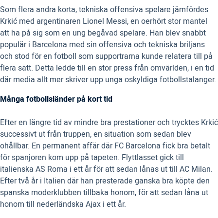
Som flera andra korta, tekniska offensiva spelare jämfördes
Krkić med argentinaren Lionel Messi, en oerhört stor mantel
att ha på sig som en ung begåvad spelare. Han blev snabbt
populär i Barcelona med sin offensiva och tekniska briljans
och stod för en fotboll som supportrarna kunde relatera till på
flera sätt. Detta ledde till en stor press från omvärlden, i en tid
där media allt mer skriver upp unga oskyldiga fotbollstalanger.
Många fotbollsländer på kort tid
Efter en längre tid av mindre bra prestationer och trycktes Krkić
successivt ut från truppen, en situation som sedan blev
ohållbar. En permanent affär där FC Barcelona fick bra betalt
för spanjoren kom upp på tapeten. Flyttlasset gick till
italienska AS Roma i ett år för att sedan lånas ut till AC Milan.
Efter två år i Italien där han presterade ganska bra köpte den
spanska moderklubben tillbaka honom, för att sedan låna ut
honom till nederländska Ajax i ett år.