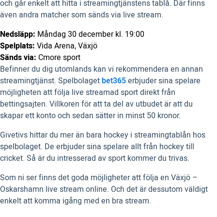
och går enkelt att hitta i streamingtjänstens tablå. Där finns
även andra matcher som sänds via live stream.
Nedsläpp:
Måndag 30 december kl. 19:00
Spelplats:
Vida Arena, Växjö
Sänds via:
Cmore sport
Befinner du dig utomlands kan vi rekommendera en annan
streamingtjänst. Spelbolaget
bet365
erbjuder sina spelare
möjligheten att följa live streamad sport direkt från
bettingsajten. Villkoren för att ta del av utbudet är att du
skapar ett konto och sedan sätter in minst 50 kronor.
Givetivs hittar du mer än bara hockey i streamingtablån hos
spelbolaget. De erbjuder sina spelare allt från hockey till
cricket. Så är du intresserad av sport kommer du trivas.
Som ni ser finns det goda möjligheter att följa en Växjö –
Oskarshamn live stream online. Och det är dessutom väldigt
enkelt att komma igång med en bra stream.