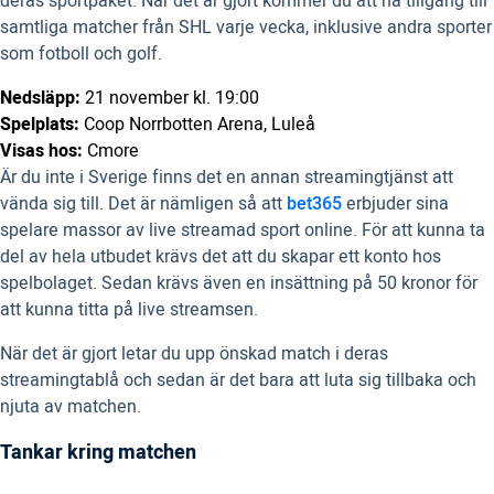
deras sportpaket. När det är gjort kommer du att ha tillgång till
samtliga matcher från SHL varje vecka, inklusive andra sporter
som fotboll och golf.
Nedsläpp:
21 november kl. 19:00
Spelplats:
Coop Norrbotten Arena, Luleå
Visas hos:
Cmore
Är du inte i Sverige finns det en annan streamingtjänst att
vända sig till. Det är nämligen så att
bet365
erbjuder sina
spelare massor av live streamad sport online. För att kunna ta
del av hela utbudet krävs det att du skapar ett konto hos
spelbolaget. Sedan krävs även en insättning på 50 kronor för
att kunna titta på live streamsen.
När det är gjort letar du upp önskad match i deras
streamingtablå och sedan är det bara att luta sig tillbaka och
njuta av matchen.
Tankar kring matchen