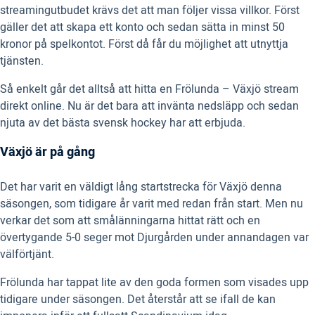
streamingutbudet krävs det att man följer vissa villkor. Först
gäller det att skapa ett konto och sedan sätta in minst 50
kronor på spelkontot. Först då får du möjlighet att utnyttja
tjänsten.
Så enkelt går det alltså att hitta en Frölunda – Växjö stream
direkt online. Nu är det bara att invänta nedsläpp och sedan
njuta av det bästa svensk hockey har att erbjuda.
Växjö är på gång
Det har varit en väldigt lång startstrecka för Växjö denna
säsongen, som tidigare år varit med redan från start. Men nu
verkar det som att smålänningarna hittat rätt och en
övertygande 5-0 seger mot Djurgården under annandagen var
välförtjänt.
Frölunda har tappat lite av den goda formen som visades upp
tidigare under säsongen. Det återstår att se ifall de kan