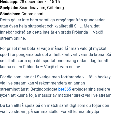
Nedsläpp:
28 december kl. 15:15
Spelplats:
Scandinavium, Göteborg
Sänds hos:
Cmore sport
Detta gäller inte bara samtliga omgångar från grundserien
utan även hela slutspelet och kvalitet till SHL. Men, det
innebär också att detta inte är en gratis Frölunda – Växjö
stream online.
För priset man betalar varje månad får man väldigt mycket
sport för pengarna och det är helt klart värt varenda krona. Så
se till att starta upp ditt sportabonnemang redan idag för att
kunna se en Frölunda – Växjö stream online.
För dig som inte är i Sverige men fortfarande vill följa hockey
via live stream kan vi rekommendera en annan
streamingtjänst. Bettingbolaget
bet365
erbjuder sina spelare
lyxen att kunna följa massor av matcher direkt via live stream.
Du kan alltså spela på en match samtidigt som du följer den
via live stream, på samma ställe! För att kunna utnyttja