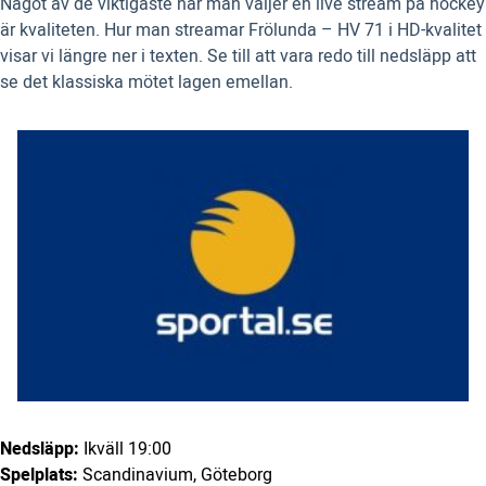
Något av de viktigaste när man väljer en live stream på hockey
är kvaliteten. Hur man streamar Frölunda – HV 71 i HD-kvalitet
visar vi längre ner i texten. Se till att vara redo till nedsläpp att
se det klassiska mötet lagen emellan.
Nedsläpp:
Ikväll 19:00
Spelplats:
Scandinavium, Göteborg