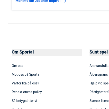
Mer info om Joachim Rojdvall
Om Sportal
Sunt spel
Om oss
Ansvarsfullt
Möt oss på Sportal
Åldersgräns 
Varför lita på oss?
Hjälp vid sp
Redaktionens policy
Rättigheter f
Så betygsätter vi
Svensk licens