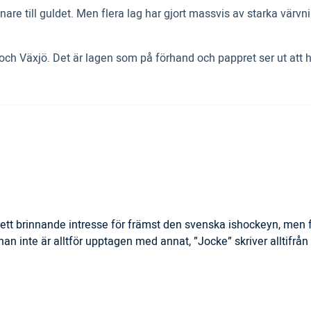
e till guldet. Men flera lag har gjort massvis av starka värvni
ch Växjö. Det är lagen som på förhand och pappret ser ut att ha
ett brinnande intresse för främst den svenska ishockeyn, men f
r han inte är alltför upptagen med annat, ”Jocke” skriver alltifrå