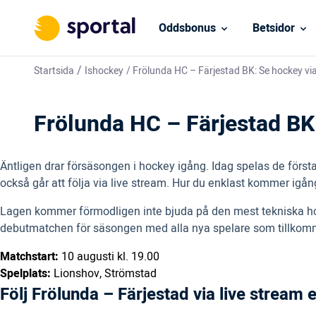
Oddsbonus
Betsidor
/
Startsida
Ishockey
/
Frölunda HC – Färjestad BK: Se hockey via
Frölunda HC – Färjestad BK:
Äntligen drar försäsongen i hockey igång. Idag spelas de för
också går att följa via live stream. Hur du enklast kommer igån
Lagen kommer förmodligen inte bjuda på den mest tekniska hoc
debutmatchen för säsongen med alla nya spelare som tillkomm
Matchstart:
10 augusti kl. 19.00
Spelplats:
Lionshov, Strömstad
Följ Frölunda – Färjestad via live stream 