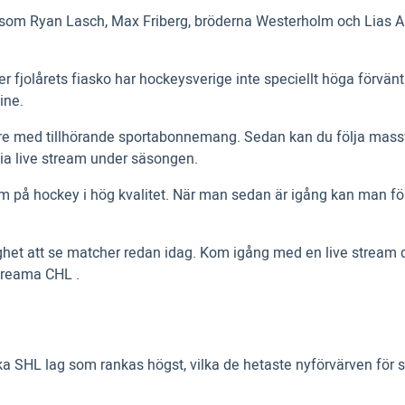
om Ryan Lasch, Max Friberg, bröderna Westerholm och Lias Anders
er fjolårets fiasko har hockeysverige inte speciellt höga förvä
ine.
Cmore med tillhörande sportabonnemang. Sedan kan du följa ma
 via live stream under säsongen.
m på hockey i hög kvalitet. När man sedan är igång kan man för
lighet att se matcher redan idag. Kom igång med en live stream 
treama CHL .
a SHL lag som rankas högst, vilka de hetaste nyförvärven för sä