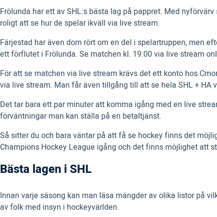
Frölunda har ett av SHL:s bästa lag på pappret. Med nyförvärv s
roligt att se hur de spelar ikväll via live stream.
Färjestad har även dom rört om en del i spelartruppen, men eft
ett förflutet i Frölunda. Se matchen kl. 19:00 via live stream onl
För att se matchen via live stream krävs det ett konto hos 
via live stream. Man får även tillgång till att se hela SHL + HA
Det tar bara ett par minuter att komma igång med en live strea
förväntningar man kan ställa på en betaltjänst.
Så sitter du och bara väntar på att få se hockey finns det möj
Champions Hockey League igång och det finns möjlighet att s
Bästa lagen i SHL
Innan varje säsong kan man läsa mängder av olika listor på vilk
av folk med insyn i hockeyvärlden.