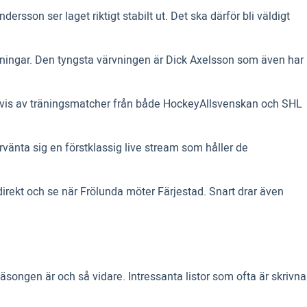
son ser laget riktigt stabilt ut. Det ska därför bli väldigt
ntningar. Den tyngsta värvningen är Dick Axelsson som även har
ssvis av träningsmatcher från både HockeyAllsvenskan och SHL
vänta sig en förstklassig live stream som håller de
direkt och se när Frölunda möter Färjestad. Snart drar även
songen är och så vidare. Intressanta listor som ofta är skrivna