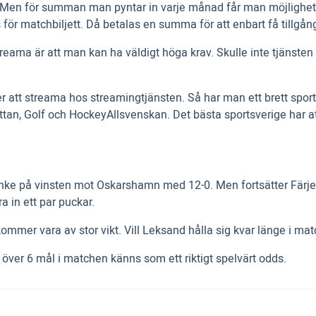
. Men för summan man pyntar in varje månad får man möjlighet att
ör matchbiljett. Då betalas en summa för att enbart få tillgång
treama är att man kan ha väldigt höga krav. Skulle inte tjänsten 
ter att streama hos streamingtjänsten. Så har man ett brett s
ttan, Golf och HockeyAllsvenskan. Det bästa sportsverige har a
 tanke på vinsten mot Oskarshamn med 12-0. Men fortsätter Färj
 in ett par puckar.
kommer vara av stor vikt. Vill Leksand hålla sig kvar länge i ma
 över 6 mål i matchen känns som ett riktigt spelvärt odds.