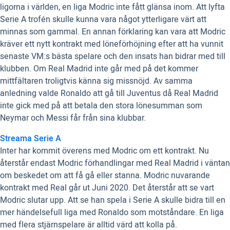
ligorna i världen, en liga Modric inte fått glänsa inom. Att lyfta
Serie A trofén skulle kunna vara något ytterligare värt att
minnas som gammal. En annan förklaring kan vara att Modric
kräver ett nytt kontrakt med löneförhöjning efter att ha vunnit
senaste VM:s bästa spelare och den insats han bidrar med till
klubben. Om Real Madrid inte går med på det kommer
mittfältaren troligtvis känna sig missnöjd. Av samma
anledning valde Ronaldo att gå till Juventus då Real Madrid
inte gick med på att betala den stora lönesumman som
Neymar och Messi får från sina klubbar.
Streama Serie A
Inter har kommit överens med Modric om ett kontrakt. Nu
återstår endast Modric förhandlingar med Real Madrid i väntan
om beskedet om att få gå eller stanna. Modric nuvarande
kontrakt med Real går ut Juni 2020. Det återstår att se vart
Modric slutar upp. Att se han spela i Serie A skulle bidra till en
mer händelsefull liga med Ronaldo som motståndare. En liga
med flera stjärnspelare är alltid värd att kolla på.