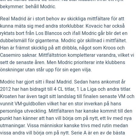
bekymmer: behåll Modric.
Real Madrid är i stort behov av skickliga mittfältare för att
kunna mäta sig med andra storklubbar. Kovacic har också
ryktats bort från Los Blancos och ifall Modric går blir det en
dubbelsmäll för giganterna. Modric gör skillnad i mittfältet.
Han är främst skicklig på att dribbla, något som Kroos och
Casemiro saknar. Mittfältstrion kompletterar varandra, vilket vi
sett de senaste åren. Men Modric prioriterar inte klubbens
önskningar utan står upp för sin egen vilja.
Modric har gjort sitt i Real Madrid. Sedan hans ankomst år
2012 har han bidragit till 4 CL titlar, 1 La Liga och andra titlar.
Kroaten har även tagit sitt landslag till finalen senaste VM och
vunnit VM-guldbollen vilket har en stor inverkan på hans
personliga utveckling. Mittfältaren har kanske kommit till den
punkt han känner att han vill börja om på nytt, ett liv med nya
utmaningar. Vissa människor kanske trivs med rutin medan
vissa andra vill börja om på nytt. Serie A är en av de bästa