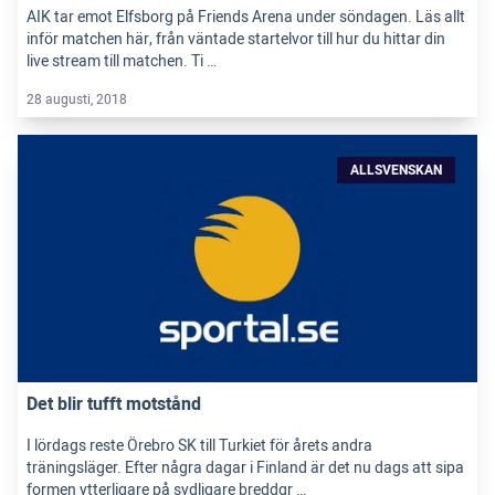
AIK tar emot Elfsborg på Friends Arena under söndagen. Läs allt
inför matchen här, från väntade startelvor till hur du hittar din
live stream till matchen. Ti …
28 augusti, 2018
ALLSVENSKAN
Det blir tufft motstånd
I lördags reste Örebro SK till Turkiet för årets andra
träningsläger. Efter några dagar i Finland är det nu dags att sipa
formen ytterligare på sydligare breddgr …