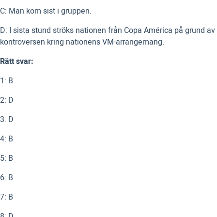
C: Man kom sist i gruppen.
D: I sista stund ströks nationen från Copa América på grund av
kontroversen kring nationens VM-arrangemang.
Rätt svar:
1: B
2: D
3: D
4: B
5: B
6: B
7: B
8: D