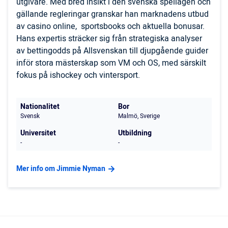
utgivare. Med bred insikt i den svenska spellagen och
gällande regleringar granskar han marknadens utbud
av casino online, sportsbooks och aktuella bonusar.
Hans expertis sträcker sig från strategiska analyser
av bettingodds på Allsvenskan till djupgående guider
inför stora mästerskap som VM och OS, med särskilt
fokus på ishockey och vintersport.
Nationalitet
Bor
Svensk
Malmö, Sverige
Universitet
Utbildning
-
-
Mer info om Jimmie Nyman