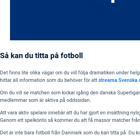
Så kan du titta på fotboll
Det finns lite olika vägar om du vill följa dramatiken under hel
hittar all information som du behöver för att
streama Svenska 
Om du vill se matchen som kickar igång den danska Superligan 
medlemmar som är aktiva på oddssidan.
Att vara aktiv spelare innebär att du har gjort en insättning nyl
Genom ett spelkonto så kommer du att få massor matcher från 
Det är inte bara fotboll från Danmark som du kan titta på. Du ko