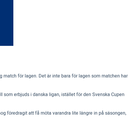
tig match för lagen. Det är inte bara för lagen som matchen har
l som erbjuds i danska ligan, istället för den Svenska Cupen
g föredragit att få möta varandra lite längre in på säsongen,