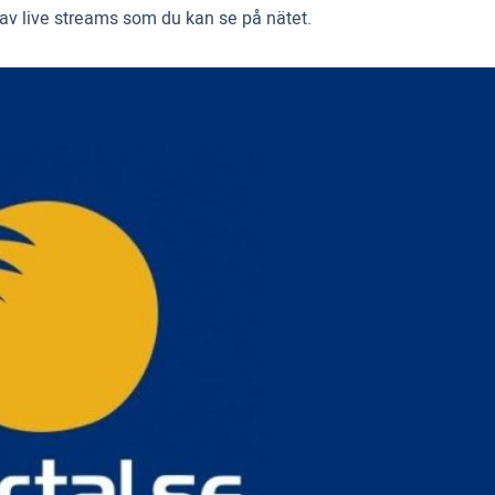
ud av live streams som du kan se på nätet.