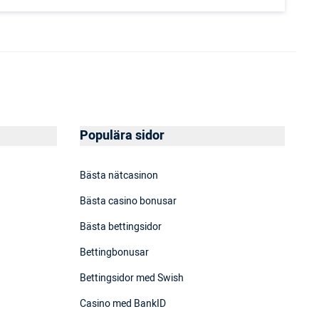
Populära sidor
Bästa nätcasinon
Bästa casino bonusar
Bästa bettingsidor
Bettingbonusar
Bettingsidor med Swish
Casino med BankID