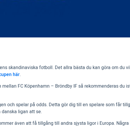
gens skandinaviska fotboll. Det allra bästa du kan göra om du vi
cupen här
.
mellan FC Köpenhamn – Bröndby IF så rekommenderas du istället
igen och spelar på odds. Detta gör dig till en spelare som får til
danska ligan att se.
mmer även att få tillgång till andra sjysta ligor i Europa. Någr