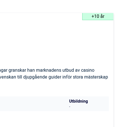
+10 år
ingar granskar han marknadens utbud av casino
svenskan till djupgående guider inför stora mästerskap
Utbildning
-