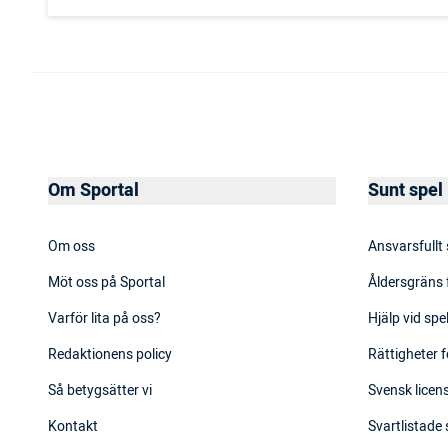
Om Sportal
Sunt spel
Om oss
Ansvarsfullt
Möt oss på Sportal
Åldersgräns 
Varför lita på oss?
Hjälp vid sp
Redaktionens policy
Rättigheter f
Så betygsätter vi
Svensk licens
Kontakt
Svartlistade