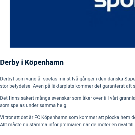
Derby i Köpenhamn
Derbyt som varje år spelas minst två gånger i den danska Superl
stor betydelse. Även på läktarplats kommer det garanterat att 
Det finns säkert många svenskar som åker över till vårt grannl
som spelas under samma helg.
Vi tror att det är FC Köpenhamn som kommer att plocka hem de a
Allt måste nu stämma inför premiären när de möter en rival till 