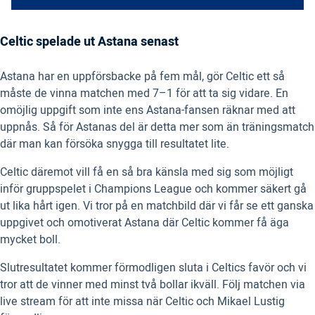
Celtic spelade ut Astana senast
Astana har en uppförsbacke på fem mål, gör Celtic ett så
måste de vinna matchen med 7–1 för att ta sig vidare. En
omöjlig uppgift som inte ens Astana-fansen räknar med att
uppnås. Så för Astanas del är detta mer som än träningsmatch
där man kan försöka snygga till resultatet lite.
Celtic däremot vill få en så bra känsla med sig som möjligt
inför gruppspelet i Champions League och kommer säkert gå
ut lika hårt igen. Vi tror på en matchbild där vi får se ett ganska
uppgivet och omotiverat Astana där Celtic kommer få äga
mycket boll.
Slutresultatet kommer förmodligen sluta i Celtics favör och vi
tror att de vinner med minst två bollar ikväll. Följ matchen via
live stream för att inte missa när Celtic och Mikael Lustig