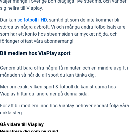
väljer många i Sverige bort olagliga live streams, och vänder
sig hellre till Viaplay.
Där kan
se fotboll i HD
, samtidigt som de inte kommer bli
störda av några avbrott. Vi och många andra fotbollsälskare
som har ett konto hos streamsidan är mycket nöjda, och
förlänger oftast våra abonnemang!
Bli medlem hos ViaPlay sport
Genom att bara offra några få minuter, och en mindre avgift i
månaden så når du all sport du kan tänka dig.
Mer om exakt vilken sport & fotboll du kan streama hos
Viaplay hittar du längre ner på denna sida.
För att bli medlem inne hos Viaplay behöver endast följa våra
enkla steg.
Gå vidare till Viaplay
Registrera dig som ny kund