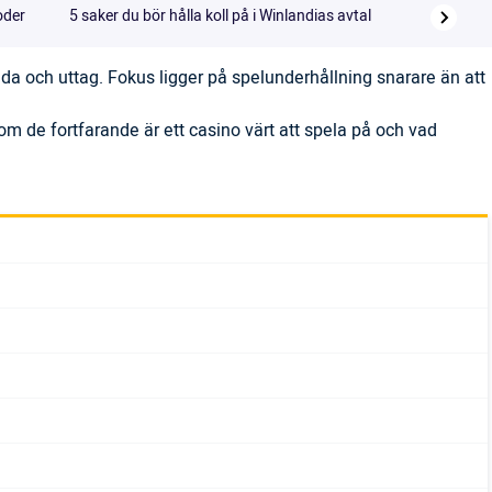
oder
5 saker du bör hålla koll på i Winlandias avtal
Säkerhet o
anda och uttag. Fokus ligger på spelunderhållning snarare än att
m de fortfarande är ett casino värt att spela på och vad