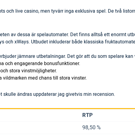
 och live casino, men tyvärr inga exklusiva spel. De två listorna
teten av dessa är spelautomater. Det finns alltså ett enormt u
aways och xWays. Utbudet inkluderar både klassiska fruktautom
erbjuder jämnare utbetalningar. Det gör att du som spelare kan vä
ema och engagerande bonusfunktioner.
och stora vinstmöjligheter.
 vildmarken med chans till stora vinster.
det skulle ändras uppdaterar jag givetvis min recension.
RTP
98,50 %