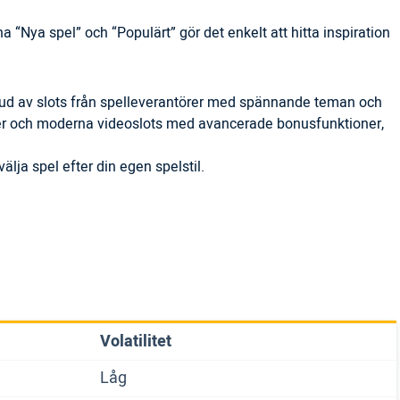
 “Nya spel” och “Populärt” gör det enkelt att hitta inspiration
tbud av slots från spelleverantörer med spännande teman och
ater och moderna videoslots med avancerade bonusfunktioner,
lja spel efter din egen spelstil.
Volatilitet
Låg