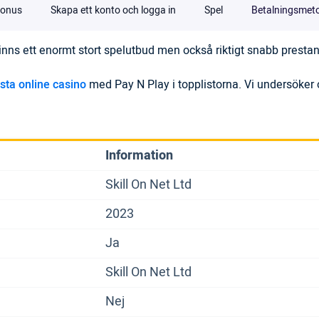
bonus
Skapa ett konto och logga in
Spel
Betalningsmet
t finns ett enormt stort spelutbud men också riktigt snabb prest
sta online casino
med Pay N Play i topplistorna. Vi undersöker o
Information
Skill On Net Ltd
2023
Ja
Skill On Net Ltd
Nej