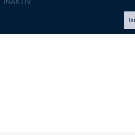
INAKTIV
In