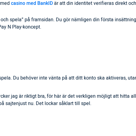
n med
casino med BankID
är att din identitet verifieras direkt oc
och spela” på framsidan. Du gör nämligen din första insättning 
Pay N Play-koncept.
ja spela. Du behöver inte vänta på att ditt konto ska aktiveras, 
ker jag är riktigt bra, för här är det verkligen möjligt att hitta
sajtenjust nu. Det lockar såklart till spel.