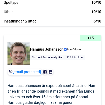
Speltyper
10/10
Utbud
10/10
Insättningar & uttag
6/10
+15
Hampus Johansson
Han/Honom
Skribent & spelanalytiker
2171 Artiklar
[email protected]
Hampus Johansson är expert på sport & casino. Han
är en frilansande journalist med examen från Lunds
universitet och över 15 års erfarenhet på Sportal.
Hampus guidar dagligen läsarna genom