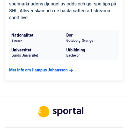
spelmarknadens djungel av odds och ger speltips på
SHL, Allsvenskan och de bästa sätten att streama
sport live.
Nationalitet
Bor
Svensk
Göteborg, Sverige
Universitet
Utbildning
Lunds Universitet
Bachelor
Mer info om Hampus Johansson