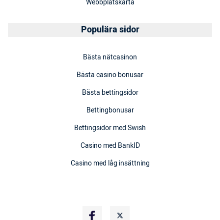
Webbplatskarta
Populära sidor
Bästa nätcasinon
Bästa casino bonusar
Bästa bettingsidor
Bettingbonusar
Bettingsidor med Swish
Casino med BankID
Casino med låg insättning