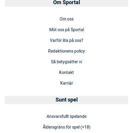
Om Sportal
Om oss
Möt oss på Sportal
Varför lita på oss?
Redaktionens policy
Så betygsätter vi
Kontakt
Karriär
Sunt spel
Ansvarsfullt spelande
Åldersgräns för spel (+18)