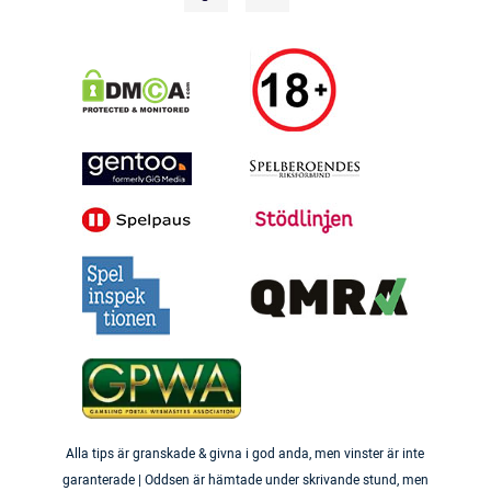
Alla tips är granskade & givna i god anda, men vinster är inte
garanterade | Oddsen är hämtade under skrivande stund, men