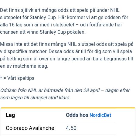
Det finns självklart många odds att spela på under NHL
slutspelet för Stanley Cup. Här kommer vi att ge oddsen för
alla 16 lag som är med i slutspelet – och fortfarande har
chansen att vinna Stanley Cup-pokalen.
Missa inte att det finns många NHL slutspel odds att spela på
vid specifika matcher. Dessa odds är till för dig som vill spela
på betting som är över en längre period än bara begränsas till
en av matcherna idag.
* = Vårt speltips
Oddsen från NHL är hämtade från den 28 april – dagen efter
som lagen till slutspel stod klara.
Lag
Odds hos
NordicBet
Colorado Avalanche
4.50