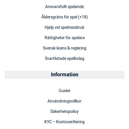
Ansvarsfullt spelande
Åldersgräns för spel (+18)
Hjälp vid spelmissbruk
Rättigheter för spelare
Svensk licens & reglering
Svartlistade spelbolag
Information
Guider
Användningsvillkor
Säkerhetspolicy
KYC – Kontoverifiering