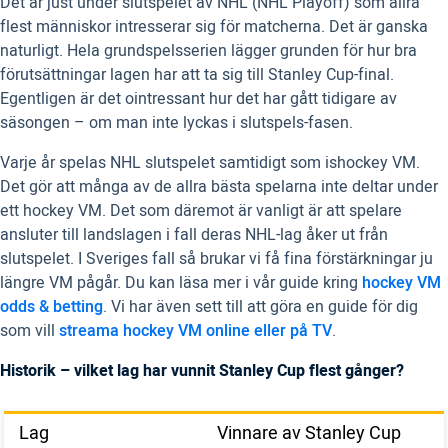
Det är just under slutspelet av NHL (NHL Playoff) som allra
flest människor intresserar sig för matcherna. Det är ganska
naturligt. Hela grundspelsserien lägger grunden för hur bra
förutsättningar lagen har att ta sig till Stanley Cup-final.
Egentligen är det ointressant hur det har gått tidigare av
säsongen – om man inte lyckas i slutspels-fasen.
Varje år spelas NHL slutspelet samtidigt som ishockey VM.
Det gör att många av de allra bästa spelarna inte deltar under
ett hockey VM. Det som däremot är vanligt är att spelare
ansluter till landslagen i fall deras NHL-lag åker ut från
slutspelet. I Sveriges fall så brukar vi få fina förstärkningar ju
längre VM pågår. Du kan läsa mer i vår guide kring
hockey VM
odds & betting
. Vi har även sett till att göra en guide för dig
som vill
streama hockey VM online eller på TV
.
Historik – vilket lag har vunnit Stanley Cup flest gånger?
Lag
Vinnare av Stanley Cup