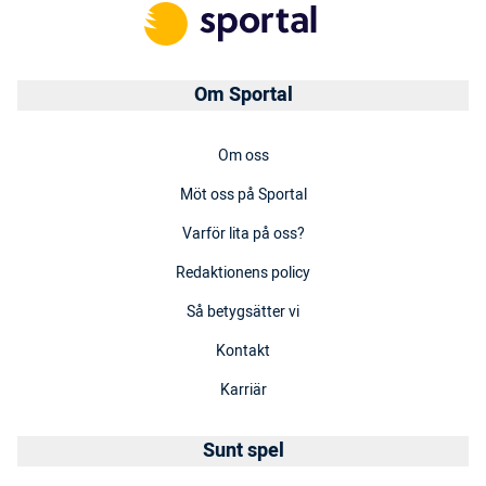
Om Sportal
Om oss
Möt oss på Sportal
Varför lita på oss?
Redaktionens policy
Så betygsätter vi
Kontakt
Karriär
Sunt spel