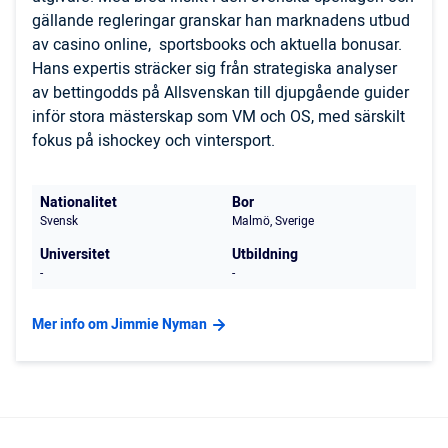
gällande regleringar granskar han marknadens utbud
av casino online, sportsbooks och aktuella bonusar.
Hans expertis sträcker sig från strategiska analyser
av bettingodds på Allsvenskan till djupgående guider
inför stora mästerskap som VM och OS, med särskilt
fokus på ishockey och vintersport.
Nationalitet
Bor
Svensk
Malmö, Sverige
Universitet
Utbildning
-
-
Mer info om Jimmie Nyman