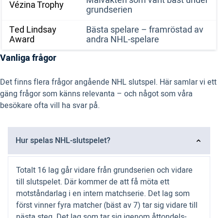
Målvakten som varit bäst under
Vézina Trophy
grundserien
Ted Lindsay
Bästa spelare – framröstad av
Award
andra NHL-spelare
Vanliga frågor
Det finns flera frågor angående NHL slutspel. Här samlar vi ett
gäng frågor som känns relevanta – och något som våra
besökare ofta vill ha svar på.
Hur spelas NHL-slutspelet?
Totalt 16 lag går vidare från grundserien och vidare
till slutspelet. Där kommer de att få möta ett
motståndarlag i en intern matchserie. Det lag som
först vinner fyra matcher (bäst av 7) tar sig vidare till
nästa steg. Det lag som tar sig igenom åttondels-,