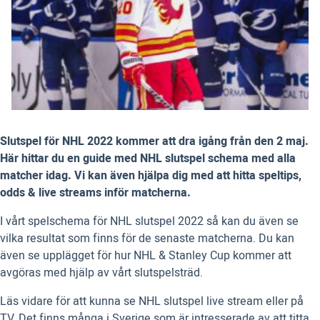
Slutspel för NHL 2022 kommer att dra igång från den 2 maj.
Här hittar du en guide med NHL slutspel schema med alla
matcher idag. Vi kan även hjälpa dig med att hitta speltips,
odds & live streams inför matcherna.
I vårt spelschema för NHL slutspel 2022 så kan du även se
vilka resultat som finns för de senaste matcherna. Du kan
även se upplägget för hur NHL & Stanley Cup kommer att
avgöras med hjälp av vårt slutspelsträd.
Läs vidare för att kunna se NHL slutspel live stream eller på
TV. Det finns många i Sverige som är intresserade av att titta