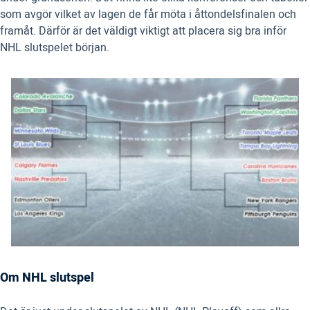
som avgör vilket av lagen de får möta i åttondelsfinalen och
framåt. Därför är det väldigt viktigt att placera sig bra inför
NHL slutspelet början.
Om NHL slutspel