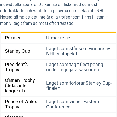
individuella spelare. Du kan se en lista med de mest
eftertraktade och värdefulla priserna som delas ut i NHL.
Notera gärna att det inte är alla troféer som finns i listan –
men vi tagit fram de mest eftertraktade.
Pokaler
Utmärkelse
Laget som står som vinnare av
Stanley Cup
NHL-slutspelet
President’s
Laget som tagit flest poäng
Trophy
under reguljära säsongen
O’Brien Trophy
Laget som förlorar Stanley Cup-
(delas inte
finalen
längre ut)
Prince of Wales
Laget som vinner Eastern
Trophy
Conference