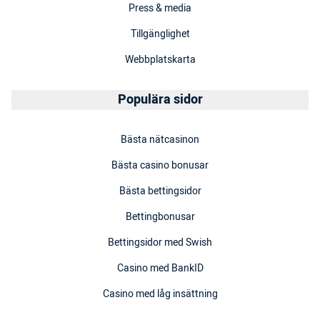
Press & media
Tillgänglighet
Webbplatskarta
Populära sidor
Bästa nätcasinon
Bästa casino bonusar
Bästa bettingsidor
Bettingbonusar
Bettingsidor med Swish
Casino med BankID
Casino med låg insättning