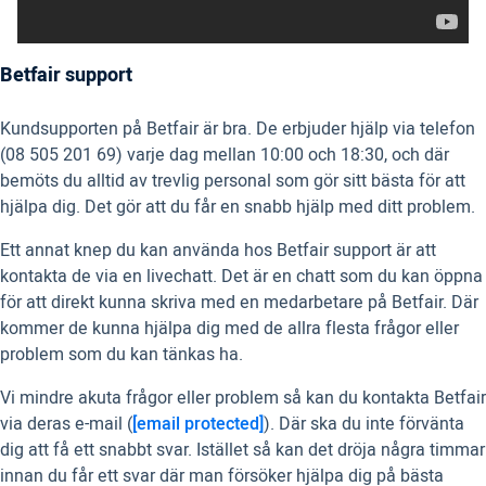
Betfair support
Kundsupporten på Betfair är bra. De erbjuder hjälp via telefon
(08 505 201 69) varje dag mellan 10:00 och 18:30, och där
bemöts du alltid av trevlig personal som gör sitt bästa för att
hjälpa dig. Det gör att du får en snabb hjälp med ditt problem.
Ett annat knep du kan använda hos Betfair support är att
kontakta de via en livechatt. Det är en chatt som du kan öppna
för att direkt kunna skriva med en medarbetare på Betfair. Där
kommer de kunna hjälpa dig med de allra flesta frågor eller
problem som du kan tänkas ha.
Vi mindre akuta frågor eller problem så kan du kontakta Betfair
via deras e-mail (
[email protected]
). Där ska du inte förvänta
dig att få ett snabbt svar. Istället så kan det dröja några timmar
innan du får ett svar där man försöker hjälpa dig på bästa