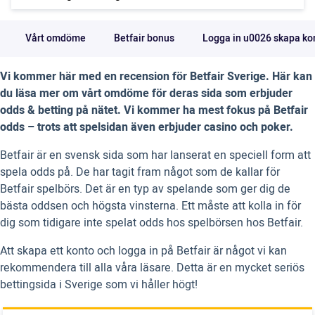
Vårt omdöme
Betfair bonus
Logga in u0026 skapa ko
Vi kommer här med en recension för Betfair Sverige. Här kan
du läsa mer om vårt omdöme för deras sida som erbjuder
odds & betting på nätet. Vi kommer ha mest fokus på Betfair
odds – trots att spelsidan även erbjuder casino och poker.
Betfair är en svensk sida som har lanserat en speciell form att
spela odds på. De har tagit fram något som de kallar för
Betfair spelbörs. Det är en typ av spelande som ger dig de
bästa oddsen och högsta vinsterna. Ett måste att kolla in för
dig som tidigare inte spelat odds hos spelbörsen hos Betfair.
Att skapa ett konto och logga in på Betfair är något vi kan
rekommendera till alla våra läsare. Detta är en mycket seriös
bettingsida i Sverige som vi håller högt!