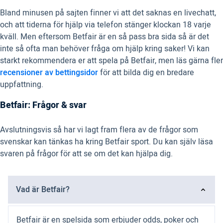
Bland minusen på sajten finner vi att det saknas en livechatt,
och att tiderna för hjälp via telefon stänger klockan 18 varje
kväll. Men eftersom Betfair är en så pass bra sida så är det
inte så ofta man behöver fråga om hjälp kring saker! Vi kan
starkt rekommendera er att spela på Betfair, men läs gärna fler
recensioner av bettingsidor
för att bilda dig en bredare
uppfattning.
Betfair: Frågor & svar
Avslutningsvis så har vi lagt fram flera av de frågor som
svenskar kan tänkas ha kring Betfair sport. Du kan själv läsa
svaren på frågor för att se om det kan hjälpa dig.
Vad är Betfair?
Betfair är en spelsida som erbjuder odds, poker och