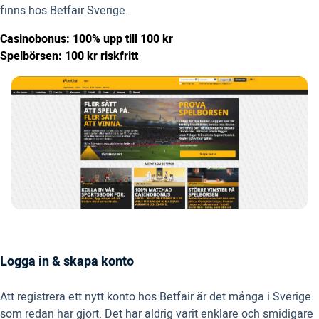
finns hos Betfair Sverige.
Casinobonus: 100% upp till 100 kr
Spelbörsen: 100 kr riskfritt
Logga in & skapa konto
Att registrera ett nytt konto hos Betfair är det många i Sverige
som redan har gjort. Det har aldrig varit enklare och smidigare