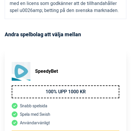
med en licens som godkänner att de tillhandahåller
spel u0026amp; betting på den svenska marknaden.
Andra spelbolag att välja mellan
SpeedyBet
100% UPP 1000 KR
Snabb spelsida
Spela med Swish
Användarvänligt