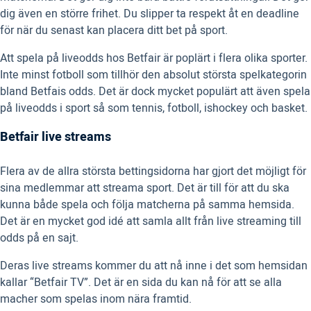
dig även en större frihet. Du slipper ta respekt åt en deadline
för när du senast kan placera ditt bet på sport.
Att spela på liveodds hos Betfair är poplärt i flera olika sporter.
Inte minst fotboll som tillhör den absolut största spelkategorin
bland Betfais odds. Det är dock mycket populärt att även spela
på liveodds i sport så som tennis, fotboll, ishockey och basket.
Betfair live streams
Flera av de allra största bettingsidorna har gjort det möjligt för
sina medlemmar att streama sport. Det är till för att du ska
kunna både spela och följa matcherna på samma hemsida.
Det är en mycket god idé att samla allt från live streaming till
odds på en sajt.
Deras live streams kommer du att nå inne i det som hemsidan
kallar “Betfair TV”. Det är en sida du kan nå för att se alla
macher som spelas inom nära framtid.