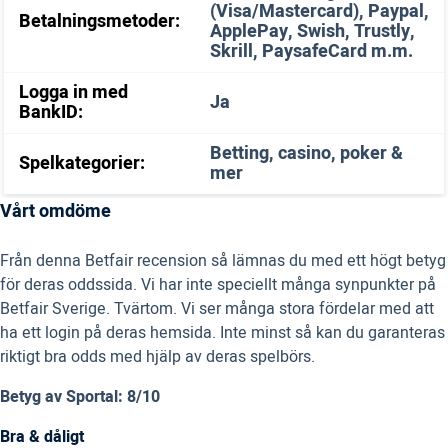
(Visa/Mastercard), Paypal,
Betalningsmetoder:
ApplePay, Swish, Trustly,
Skrill, PaysafeCard m.m.
Logga in med
Ja
BankID:
Betting, casino, poker &
Spelkategorier:
mer
Vårt omdöme
Från denna Betfair recension så lämnas du med ett högt betyg
för deras oddssida. Vi har inte speciellt många synpunkter på
Betfair Sverige. Tvärtom. Vi ser många stora fördelar med att
ha ett login på deras hemsida. Inte minst så kan du garanteras
riktigt bra odds med hjälp av deras spelbörs.
Betyg av Sportal: 8/10
Bra & dåligt