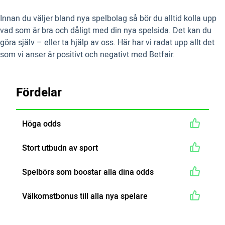
Innan du väljer bland nya spelbolag så bör du alltid kolla upp
vad som är bra och dåligt med din nya spelsida. Det kan du
göra själv – eller ta hjälp av oss. Här har vi radat upp allt det
som vi anser är positivt och negativt med Betfair.
Fördelar
Höga odds
Stort utbudn av sport
Spelbörs som boostar alla dina odds
Välkomstbonus till alla nya spelare