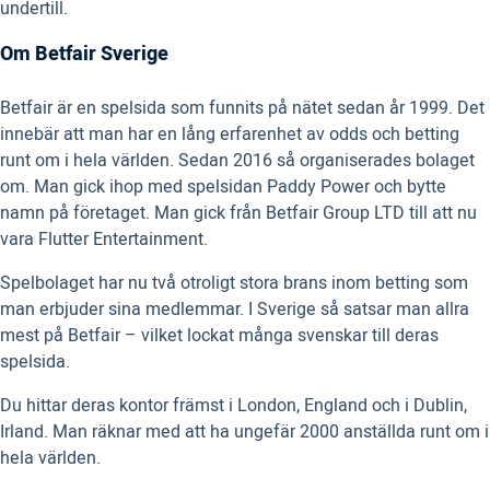
undertill.
Om Betfair Sverige
Betfair är en spelsida som funnits på nätet sedan år 1999. Det
innebär att man har en lång erfarenhet av odds och betting
runt om i hela världen. Sedan 2016 så organiserades bolaget
om. Man gick ihop med spelsidan Paddy Power och bytte
namn på företaget. Man gick från Betfair Group LTD till att nu
vara Flutter Entertainment.
Spelbolaget har nu två otroligt stora brans inom betting som
man erbjuder sina medlemmar. I Sverige så satsar man allra
mest på Betfair – vilket lockat många svenskar till deras
spelsida.
Du hittar deras kontor främst i London, England och i Dublin,
Irland. Man räknar med att ha ungefär 2000 anställda runt om i
hela världen.