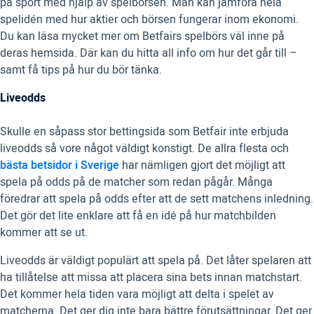
på sport med hjälp av spelbörsen. Man kan jämföra hela
spelidén med hur aktier och börsen fungerar inom ekonomi.
Du kan läsa mycket mer om Betfairs spelbörs väl inne på
deras hemsida. Där kan du hitta all info om hur det går till –
samt få tips på hur du bör tänka.
Liveodds
Skulle en såpass stor bettingsida som Betfair inte erbjuda
liveodds så vore något väldigt konstigt. De allra flesta och
bästa betsidor i Sverige
har nämligen gjort det möjligt att
spela på odds på de matcher som redan pågår. Många
föredrar att spela på odds efter att de sett matchens inledning.
Det gör det lite enklare att få en idé på hur matchbilden
kommer att se ut.
Liveodds är väldigt populärt att spela på. Det låter spelaren att
ha tillåtelse att missa att placera sina bets innan matchstart.
Det kommer hela tiden vara möjligt att delta i spelet av
matcherna. Det ger dig inte bara bättre förutsättningar. Det ger