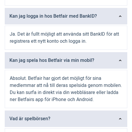
Kan jag logga in hos Betfair med BankID?
Ja. Det är fullt möjligt att använda sitt BankID för att
registrera ett nytt konto och logga in.
Kan jag spela hos Betfair via min mobil?
Absolut. Betfair har gjort det möjligt för sina
medlemmar att nå till deras spelsida genom mobilen.
Du kan surfa in direkt via din webbläsare eller ladda
ner Betfairs app för iPhone och Android.
Vad är spelbörsen?