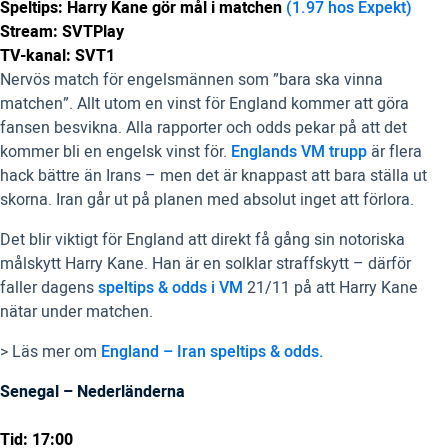
Speltips: Harry Kane gör mål i matchen
(1.97 hos Expekt)
Stream: SVTPlay
TV-kanal: SVT1
Nervös match för engelsmännen som ”bara ska vinna
matchen”. Allt utom en vinst för England kommer att göra
fansen besvikna. Alla rapporter och odds pekar på att det
kommer bli en engelsk vinst för.
Englands VM trupp
är flera
hack bättre än Irans – men det är knappast att bara ställa ut
skorna. Iran går ut på planen med absolut inget att förlora.
Det blir viktigt för England att direkt få gång sin notoriska
målskytt Harry Kane. Han är en solklar straffskytt – därför
faller dagens
speltips & odds i VM
21/11 på att Harry Kane
nätar under matchen.
> Läs mer om
England – Iran speltips & odds.
Senegal – Nederländerna
Tid: 17:00