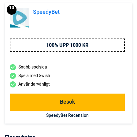
10
SpeedyBet
100% UPP 1000 KR
Snabb spelsida
Spela med Swish
Användarvänligt
Besök
SpeedyBet Recension