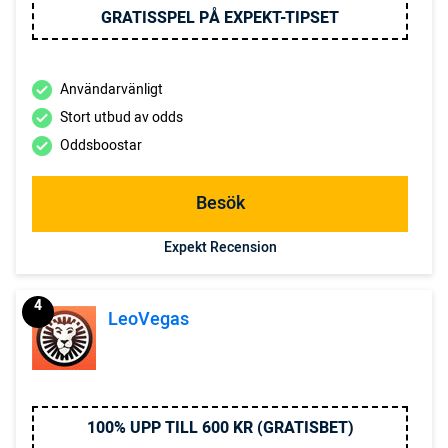
GRATISSPEL PÅ EXPEKT-TIPSET
Användarvänligt
Stort utbud av odds
Oddsboostar
Besök
Expekt Recension
4
LeoVegas
100% UPP TILL 600 KR (GRATISBET)