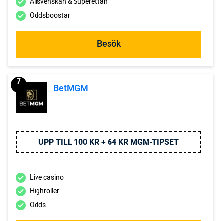
Allsvenskan & Superettan
Oddsboostar
Besök
7
BetMGM
UPP TILL 100 KR + 64 KR MGM-TIPSET
Live casino
Highroller
Odds