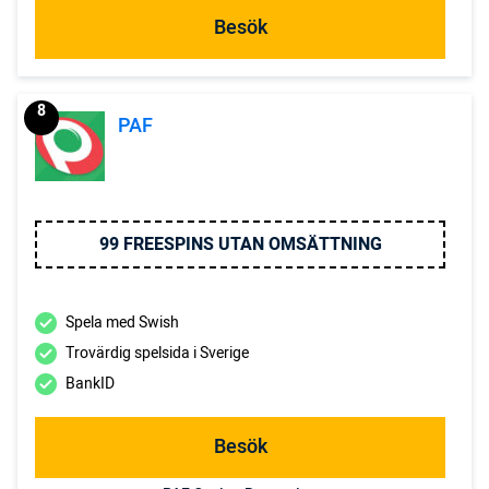
Besök
8
PAF
99 FREESPINS UTAN OMSÄTTNING
Spela med Swish
Trovärdig spelsida i Sverige
BankID
Besök