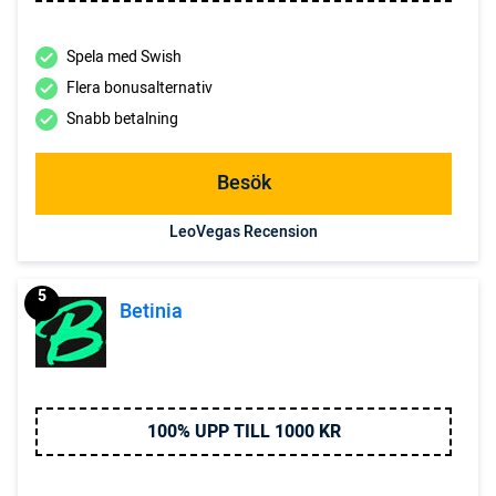
Spela med Swish
Flera bonusalternativ
Snabb betalning
Besök
LeoVegas Recension
5
Betinia
100% UPP TILL 1000 KR