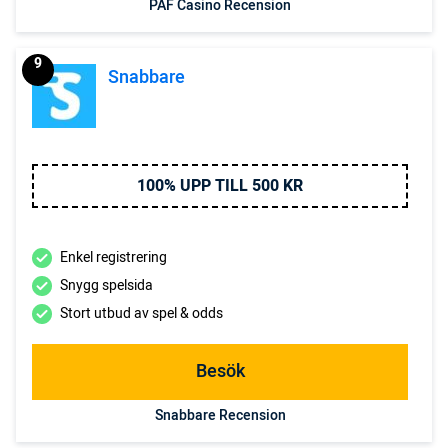
PAF Casino Recension
9
Snabbare
100% UPP TILL 500 KR
Enkel registrering
Snygg spelsida
Stort utbud av spel & odds
Besök
Snabbare Recension