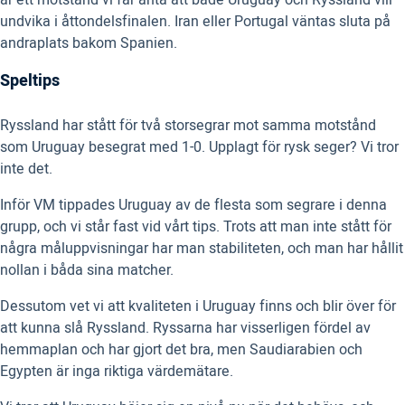
är ett motstånd vi får anta att både Uruguay och Ryssland vill
undvika i åttondelsfinalen. Iran eller Portugal väntas sluta på
andraplats bakom Spanien.
Speltips
Ryssland har stått för två storsegrar mot samma motstånd
som Uruguay besegrat med 1-0. Upplagt för rysk seger? Vi tror
inte det.
Inför VM tippades Uruguay av de flesta som segrare i denna
grupp, och vi står fast vid vårt tips. Trots att man inte stått för
några måluppvisningar har man stabiliteten, och man har hållit
nollan i båda sina matcher.
Dessutom vet vi att kvaliteten i Uruguay finns och blir över för
att kunna slå Ryssland. Ryssarna har visserligen fördel av
hemmaplan och har gjort det bra, men Saudiarabien och
Egypten är inga riktiga värdemätare.