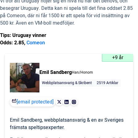
Vi tror att Uruguay höjer sig en nivå nu när det behövs, och
besegrar Uruguay. Detta kan ni spela till det fina oddset 2.85
på Comeon, där ni får 1500 kr att spela för vid insättning av
500 kr. Även en VM-boll medföljer.
Tips: Uruguay vinner
Odds: 2.85,
Comeon
+9 år
Emil Sandberg
Han/Honom
Webbplatsansvarig & Skribent
2519 Artiklar
[email protected]
Emil Sandberg, webbplatsansvarig & en av Sveriges
främsta speltipsexperter.