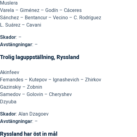
Muslera
Varela – Giménez – Godín – Cáceres
Sánchez – Bentancur – Vecino – C. Rodríguez
L. Suárez – Cavani
Skador
: –
Avstängningar
: –
Trolig laguppställning, Ryssland
Akinfeev
Fernandes – Kutepov – Ignashevich – Zhirkov
Gazinskiy – Zobnin
Samedov – Golovin – Cheryshev
Dzyuba
Skador
: Alan Dzagoev
Avstängningar
: –
Ryssland har öst in mål