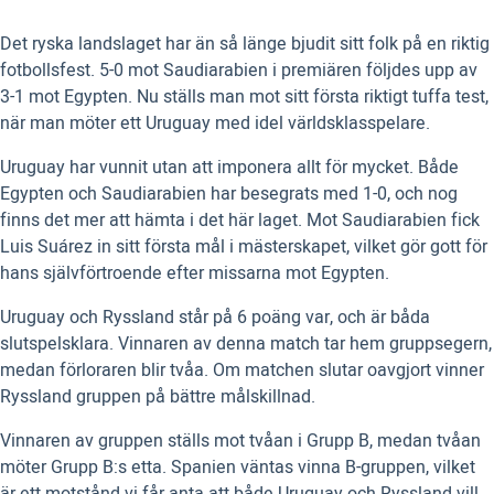
Det ryska landslaget har än så länge bjudit sitt folk på en riktig
fotbollsfest. 5-0 mot Saudiarabien i premiären följdes upp av
3-1 mot Egypten. Nu ställs man mot sitt första riktigt tuffa test,
när man möter ett Uruguay med idel världsklasspelare.
Uruguay har vunnit utan att imponera allt för mycket. Både
Egypten och Saudiarabien har besegrats med 1-0, och nog
finns det mer att hämta i det här laget. Mot Saudiarabien fick
Luis Suárez in sitt första mål i mästerskapet, vilket gör gott för
hans självförtroende efter missarna mot Egypten.
Uruguay och Ryssland står på 6 poäng var, och är båda
slutspelsklara. Vinnaren av denna match tar hem gruppsegern,
medan förloraren blir tvåa. Om matchen slutar oavgjort vinner
Ryssland gruppen på bättre målskillnad.
Vinnaren av gruppen ställs mot tvåan i Grupp B, medan tvåan
möter Grupp B:s etta. Spanien väntas vinna B-gruppen, vilket