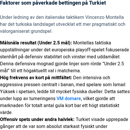
Faktorer som påverkade bettingen på Turkiet
Under ledning av den italienske taktikern Vincenzo Montella
har det turkiska landslaget utvecklat ett mer pragmatiskt och
välorganiserat grundspel.
Målsnåla resultat (Under 2.5 mål):
Montellas taktiska
uppställningar under det europeiska playoff-spelet fokuserade
stenhårt på defensiv stabilitet och vinster med uddamålet.
Denna defensiva mognad gjorde linjer som rörde ”Under 2.5
mål” till ett högaktuellt val i matcherna.
Hög frekvens av kort på mittfältet:
Den intensiva och
aggressiva pressen centralt i banan, med spelare som İsmail
Yüksek i spetsen, ledde till mycket fysiska dueller. Detta sattes
under lupp av turneringens
VM domare
, vilket gjorde att
marknaden för totalt antal gula kort bar ett högt statistiskt
värde.
Offensiv spets under andra halvlek:
Turkiet visade upprepade
gånger att de var som absolut starkast fysiskt under