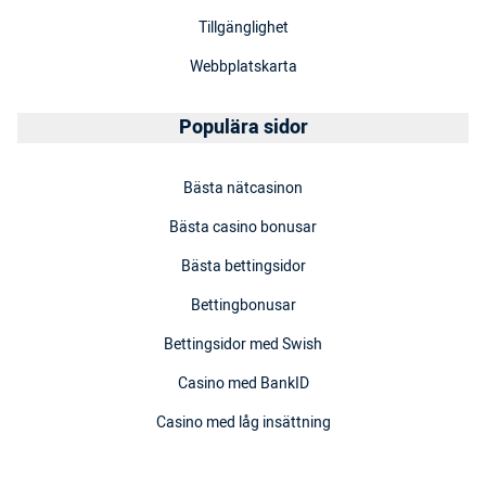
Tillgänglighet
Webbplatskarta
Populära sidor
Bästa nätcasinon
Bästa casino bonusar
Bästa bettingsidor
Bettingbonusar
Bettingsidor med Swish
Casino med BankID
Casino med låg insättning