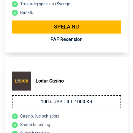
Trovärdig spelsida i Sverige
BankID
SPELA NU
PAF Recension
Lodur Casino
100% UPP TILL 1000 KR
Casino, live och sport
Snabb betalning