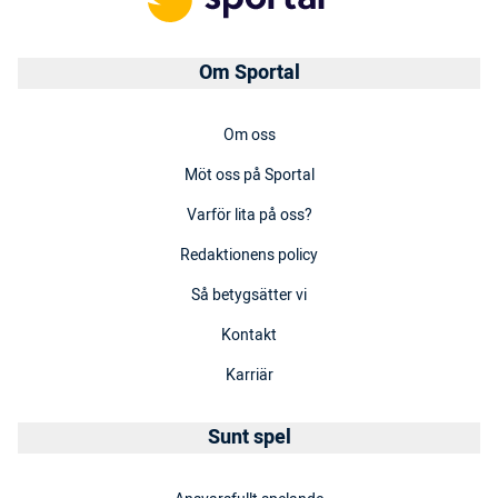
Om Sportal
Om oss
Möt oss på Sportal
Varför lita på oss?
Redaktionens policy
Så betygsätter vi
Kontakt
Karriär
Sunt spel