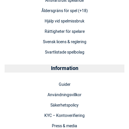
Ansvarsfullt spelande
Åldersgräns för spel (+18)
Hjälp vid spelmissbruk
Rättigheter för spelare
Svensk licens & reglering
Svartlistade spelbolag
Information
Guider
Användningsvillkor
Säkerhetspolicy
KYC – Kontoverifiering
Press & media