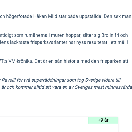
z och högerfotade Håkan Mild står båda uppställda. Den sex man
mtidigt som rumänerna i muren hoppar, sliter sig Brolin fri och
ns läckraste frisparksvarianter har nyss resulterat i ett mål i
T:s VM-krönika. Det är en sån historia med den frisparken att
avelli för två superräddningar som tog Sverige vidare till
 är och kommer alltid att vara en av Sveriges mest minnesvärda
+9 år