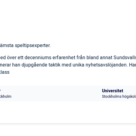
ämsta speltipsexperter.
 med över ett decenniums erfarenhet från bland annat Sundsval
inerar han djupgående taktik med unika nyhetsavslöjanden. Han
klass
r
Universitet
ckholm
Stockholms högskol