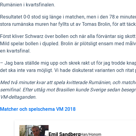
Rumänien i kvartsfinalen.
Resultatet 0-0 stod sig länge i matchen, men i den 78:e minut
stora rumänska muren har fyllts ut av Tomas Brolin, för att täc
Först kliver Schwarz över bollen och när alla förväntar sig skott
Mild spelar bollen i djupled. Brolin är plötsligt ensam med målva
en kvartsfinal.
– Jag bara ställde mig upp och skrek rakt ut för jag trodde kn
det ska inte vara möjligt. Vi hade diskuterat varianten och ritat
Med två minuter kvar att spela kvitterade Rumänien, och matchen
semifinal. Efter uttåg mot Brasilien kunde Sverige sedan bese
VM-deltaganden.
Matcher och spelschema VM 2018
Emil Sandberg
Han/Honom