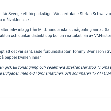
en får Sverige ett frisparksläge. Vänsterfotade Stefan Schwar
ka målvaktens sikt.
 alternativ inlägg från Mild, händer istället någonting annat. Sa
kten och dunkar distinkt upp bollen i nättaket. En av VM-historie
appt att det var sant, sade förbundskapten Tommy Svensson i SV
 på papper kvällen innan.
 gick till förlängning och sedermera straffar. Där stod Thomas R
gra Bulgarien med 4-0 i bronsmatchen, och sommaren 1994 i USA