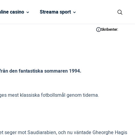
line casino
Streama sport
Skribenter:
ck från den fantastiska sommaren 1994.
riges mest klassiska fotbollsmål genom tiderna.
v det seger mot Saudiarabien, och nu väntade Gheorghe Hagis