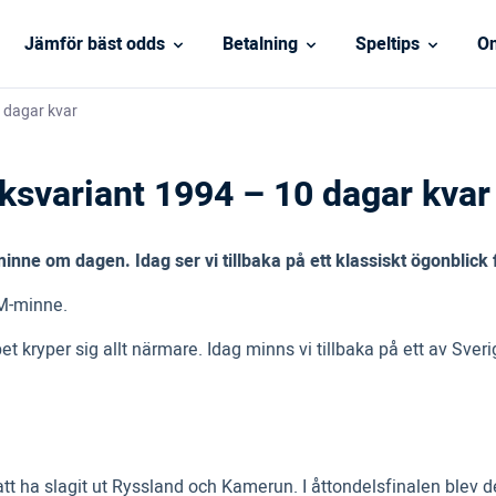
Jämför bäst odds
Betalning
Speltips
On
0 dagar kvar
rksvariant 1994 – 10 dagar kvar
-minne om dagen. Idag ser vi tillbaka på ett klassiskt ögonbli
VM-minne.
et kryper sig allt närmare. Idag minns vi tillbaka på ett av Sve
 att ha slagit ut Ryssland och Kamerun. I åttondelsfinalen ble