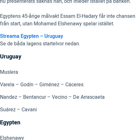
nu presenterats saknas han, och inleder istället på bänken.
Egyptens 45-årige målvakt Essam El-Hadary får inte chansen
från start, utan Mohamed Elshenawy spelar istället.
Streama Egypten – Uruguay
Se de båda lagens startelvor nedan.
Uruguay
Muslera
Varela – Godín – Giménez – Cáceres
Nandez – Bentancur – Vecino – De Arrascaeta
Suárez – Cavani
Egypten
Elshenawy