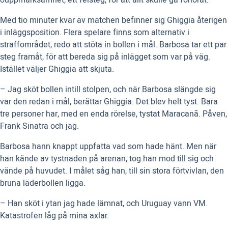
ouppmärksamhet, ett felsteg, för att allt skulle gå förlorat.
Med tio minuter kvar av matchen befinner sig Ghiggia återigen
i inläggsposition. Flera spelare finns som alternativ i
straffområdet, redo att stöta in bollen i mål. Barbosa tar ett par
steg framåt, för att bereda sig på inlägget som var på väg.
Istället väljer Ghiggia att skjuta.
– Jag sköt bollen intill stolpen, och när Barbosa slängde sig
var den redan i mål, berättar Ghiggia. Det blev helt tyst. Bara
tre personer har, med en enda rörelse, tystat Maracanã. Påven,
Frank Sinatra och jag.
Barbosa hann knappt uppfatta vad som hade hänt. Men när
han kände av tystnaden på arenan, tog han mod till sig och
vände på huvudet. I målet såg han, till sin stora förtvivlan, den
bruna läderbollen ligga.
– Han sköt i ytan jag hade lämnat, och Uruguay vann VM.
Katastrofen låg på mina axlar.