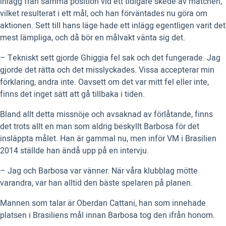
inlägg från samma position vid ett tidigare skede av matchen,
vilket resulterat i ett mål, och han förväntades nu göra om
aktionen. Sett till hans läge hade ett inlägg egentligen varit det
mest lämpliga, och då bör en målvakt vänta sig det.
– Tekniskt sett gjorde Ghiggia fel sak och det fungerade. Jag
gjorde det rätta och det misslyckades. Vissa accepterar min
förklaring, andra inte. Oavsett om det var mitt fel eller inte,
finns det inget sätt att gå tillbaka i tiden.
Bland allt detta missnöje och avsaknad av förlåtande, finns
det trots allt en man som aldrig beskyllt Barbosa för det
insläppta målet. Han är gammal nu, men inför VM i Brasilien
2014 ställde han ändå upp på en intervju.
– Jag och Barbosa var vänner. När våra klubblag mötte
varandra, var han alltid den bäste spelaren på planen.
Mannen som talar är Oberdan Cattani, han som innehade
platsen i Brasiliens mål innan Barbosa tog den ifrån honom.