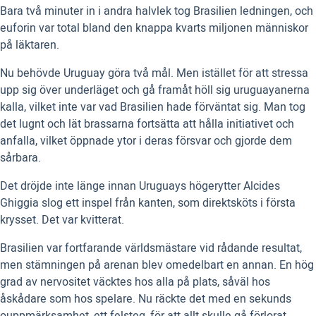
Bara två minuter in i andra halvlek tog Brasilien ledningen, och
euforin var total bland den knappa kvarts miljonen människor
på läktaren.
Nu behövde Uruguay göra två mål. Men istället för att stressa
upp sig över underläget och gå framåt höll sig uruguayanerna
kalla, vilket inte var vad Brasilien hade förväntat sig. Man tog
det lugnt och lät brassarna fortsätta att hålla initiativet och
anfalla, vilket öppnade ytor i deras försvar och gjorde dem
sårbara.
Det dröjde inte länge innan Uruguays högerytter Alcides
Ghiggia slog ett inspel från kanten, som direktsköts i första
krysset. Det var kvitterat.
Brasilien var fortfarande världsmästare vid rådande resultat,
men stämningen på arenan blev omedelbart en annan. En hög
grad av nervositet väcktes hos alla på plats, såväl hos
åskådare som hos spelare. Nu räckte det med en sekunds