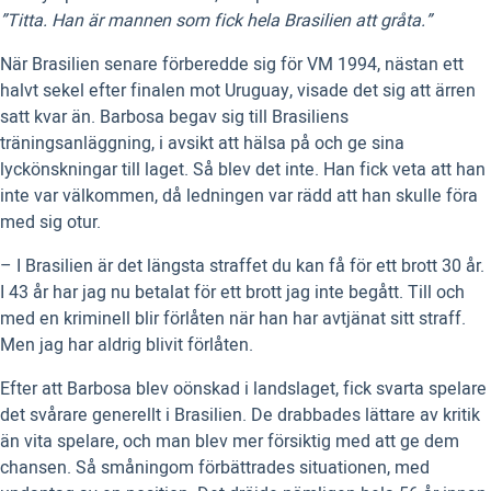
”Titta. Han är mannen som fick hela Brasilien att gråta.”
När Brasilien senare förberedde sig för VM 1994, nästan ett
halvt sekel efter finalen mot Uruguay, visade det sig att ärren
satt kvar än. Barbosa begav sig till Brasiliens
träningsanläggning, i avsikt att hälsa på och ge sina
lyckönskningar till laget. Så blev det inte. Han fick veta att han
inte var välkommen, då ledningen var rädd att han skulle föra
med sig otur.
– I Brasilien är det längsta straffet du kan få för ett brott 30 år.
I 43 år har jag nu betalat för ett brott jag inte begått. Till och
med en kriminell blir förlåten när han har avtjänat sitt straff.
Men jag har aldrig blivit förlåten.
Efter att Barbosa blev oönskad i landslaget, fick svarta spelare
det svårare generellt i Brasilien. De drabbades lättare av kritik
än vita spelare, och man blev mer försiktig med att ge dem
chansen. Så småningom förbättrades situationen, med