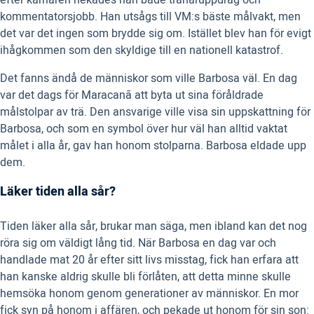
efter karriären nekades han både tränaruppdrag och
kommentatorsjobb. Han utsågs till VM:s bäste målvakt, men
det var det ingen som brydde sig om. Istället blev han för evigt
ihågkommen som den skyldige till en nationell katastrof.
Det fanns ändå de människor som ville Barbosa väl. En dag
var det dags för Maracanã att byta ut sina föråldrade
målstolpar av trä. Den ansvarige ville visa sin uppskattning för
Barbosa, och som en symbol över hur väl han alltid vaktat
målet i alla år, gav han honom stolparna. Barbosa eldade upp
dem.
Läker tiden alla sår?
Tiden läker alla sår, brukar man säga, men ibland kan det nog
röra sig om väldigt lång tid. När Barbosa en dag var och
handlade mat 20 år efter sitt livs misstag, fick han erfara att
han kanske aldrig skulle bli förlåten, att detta minne skulle
hemsöka honom genom generationer av människor. En mor
fick syn på honom i affären, och pekade ut honom för sin son: