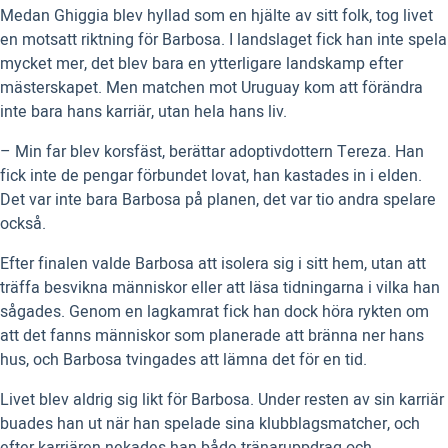
Medan Ghiggia blev hyllad som en hjälte av sitt folk, tog livet
en motsatt riktning för Barbosa. I landslaget fick han inte spela
mycket mer, det blev bara en ytterligare landskamp efter
mästerskapet. Men matchen mot Uruguay kom att förändra
inte bara hans karriär, utan hela hans liv.
– Min far blev korsfäst, berättar adoptivdottern Tereza. Han
fick inte de pengar förbundet lovat, han kastades in i elden.
Det var inte bara Barbosa på planen, det var tio andra spelare
också.
Efter finalen valde Barbosa att isolera sig i sitt hem, utan att
träffa besvikna människor eller att läsa tidningarna i vilka han
sågades. Genom en lagkamrat fick han dock höra rykten om
att det fanns människor som planerade att bränna ner hans
hus, och Barbosa tvingades att lämna det för en tid.
Livet blev aldrig sig likt för Barbosa. Under resten av sin karriär
buades han ut när han spelade sina klubblagsmatcher, och