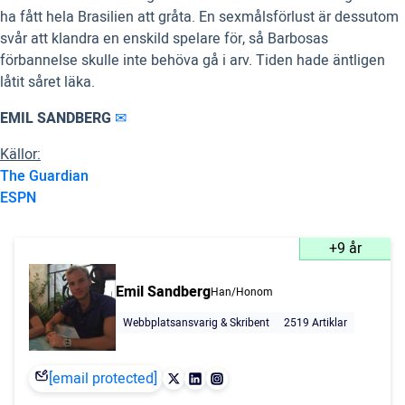
ha fått hela Brasilien att gråta. En sexmålsförlust är dessutom
svår att klandra en enskild spelare för, så Barbosas
förbannelse skulle inte behöva gå i arv. Tiden hade äntligen
låtit såret läka.
EMIL SANDBERG
✉
Källor:
The Guardian
ESPN
+9 år
Emil Sandberg
Han/Honom
Webbplatsansvarig & Skribent
2519 Artiklar
[email protected]