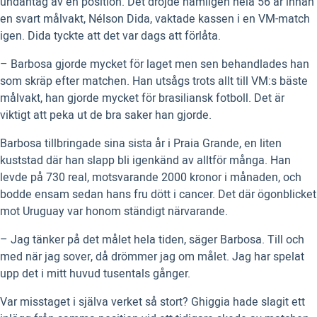
undantag av en position. Det dröjde nämligen hela 56 år innan
en svart målvakt, Nélson Dida, vaktade kassen i en VM-match
igen. Dida tyckte att det var dags att förlåta.
– Barbosa gjorde mycket för laget men sen behandlades han
som skräp efter matchen. Han utsågs trots allt till VM:s bäste
målvakt, han gjorde mycket för brasiliansk fotboll. Det är
viktigt att peka ut de bra saker han gjorde.
Barbosa tillbringade sina sista år i Praia Grande, en liten
kuststad där han slapp bli igenkänd av alltför många. Han
levde på 730 real, motsvarande 2000 kronor i månaden, och
bodde ensam sedan hans fru dött i cancer. Det där ögonblicket
mot Uruguay var honom ständigt närvarande.
– Jag tänker på det målet hela tiden, säger Barbosa. Till och
med när jag sover, då drömmer jag om målet. Jag har spelat
upp det i mitt huvud tusentals gånger.
Var misstaget i själva verket så stort? Ghiggia hade slagit ett