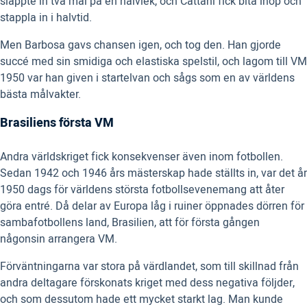
släppte in två mål på en halvlek, och Cattani fick bita ihop och
stappla in i halvtid.
Men Barbosa gavs chansen igen, och tog den. Han gjorde
succé med sin smidiga och elastiska spelstil, och lagom till VM
1950 var han given i startelvan och sågs som en av världens
bästa målvakter.
Brasiliens första VM
Andra världskriget fick konsekvenser även inom fotbollen.
Sedan 1942 och 1946 års mästerskap hade ställts in, var det år
1950 dags för världens största fotbollsevenemang att åter
göra entré. Då delar av Europa låg i ruiner öppnades dörren för
sambafotbollens land, Brasilien, att för första gången
någonsin arrangera VM.
Förväntningarna var stora på värdlandet, som till skillnad från
andra deltagare förskonats kriget med dess negativa följder,
och som dessutom hade ett mycket starkt lag. Man kunde