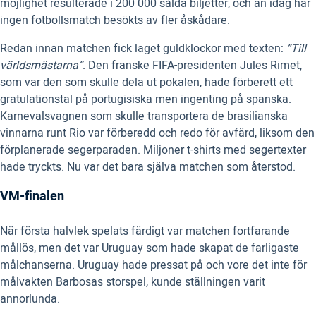
möjlighet resulterade i 200 000 sålda biljetter, och än idag har
ingen fotbollsmatch besökts av fler åskådare.
Redan innan matchen fick laget guldklockor med texten:
”Till
världsmästarna”
. Den franske FIFA-presidenten Jules Rimet,
som var den som skulle dela ut pokalen, hade förberett ett
gratulationstal på portugisiska men ingenting på spanska.
Karnevalsvagnen som skulle transportera de brasilianska
vinnarna runt Rio var förberedd och redo för avfärd, liksom den
förplanerade segerparaden. Miljoner t-shirts med segertexter
hade tryckts. Nu var det bara själva matchen som återstod.
VM-finalen
När första halvlek spelats färdigt var matchen fortfarande
mållös, men det var Uruguay som hade skapat de farligaste
målchanserna. Uruguay hade pressat på och vore det inte för
målvakten Barbosas storspel, kunde ställningen varit
annorlunda.