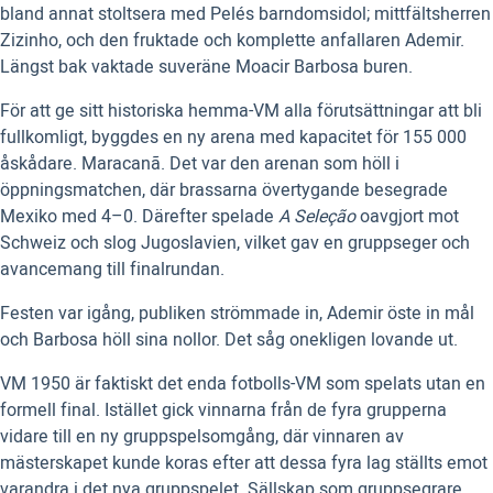
bland annat stoltsera med Pelés barndomsidol; mittfältsherren
Zizinho, och den fruktade och komplette anfallaren Ademir.
Längst bak vaktade suveräne Moacir Barbosa buren.
För att ge sitt historiska hemma-VM alla förutsättningar att bli
fullkomligt, byggdes en ny arena med kapacitet för 155 000
åskådare. Maracanã. Det var den arenan som höll i
öppningsmatchen, där brassarna övertygande besegrade
Mexiko med 4–0. Därefter spelade
A Seleção
oavgjort mot
Schweiz och slog Jugoslavien, vilket gav en gruppseger och
avancemang till finalrundan.
Festen var igång, publiken strömmade in, Ademir öste in mål
och Barbosa höll sina nollor. Det såg onekligen lovande ut.
VM 1950 är faktiskt det enda fotbolls-VM som spelats utan en
formell final. Istället gick vinnarna från de fyra grupperna
vidare till en ny gruppspelsomgång, där vinnaren av
mästerskapet kunde koras efter att dessa fyra lag ställts emot
varandra i det nya gruppspelet. Sällskap som gruppsegrare