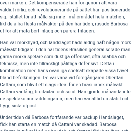
över marken. Det kompenserade han för genom att vara
väldigt rörlig, och revolutionerande på sättet han positionerade
sig. Istället för att hålla sig inne i målområdet hela matchen,
likt de allra flesta målvakter på den här tiden, rusade Barbosa
ut för att mata bort inlägg och parera frilägen.
Han var mörkhyad, och landslaget hade aldrig haft någon mörk
målvakt tidigare. I den här tidens Brasilien generaliserade man
gärna mörka spelare som duktiga offensivt, ofta snabba och
tekniska, men inte tillräckligt pålitliga defensivt. Detta i
kombination med hans ovanliga spelsätt skapade vissa tvivel
bland befolkningen. De var vana vid föregångaren Oberdan
Cattani, som blivit ett slags ideal för en brasiliansk målvakt.
Cattani var lång, bredaxlad och solid. Han gjorde måhända inte
de spektakulära räddningarna, men han var alltid en stabil och
trygg sista utpost.
Under tiden då Barbosa fortfarande var backup i landslaget,
fick han starta en match då Cattani var skadad. Barbosa