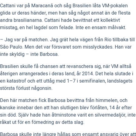
Cattani var på Maracanã och såg Brasilien låta VM-pokalen
glida ur deras händer, men han såg något annat än de flesta
andra brasilianarna. Cattani hade bevittnat ett kollektivt
misstag, en hel lagdel som felade. Inte en ensam målvakt.
– Jag var på matchen. Jag grät hela vägen från Rio tillbaka till
São Paulo. Men det var försvaret som misslyckades. Han var
inte skyldig – inte Barbosa.
Brasilien skulle få chansen att revanschera sig, när VM alltså
återigen arrangerades i deras land, år 2014. Det hela slutade i
en katastrof och ett uttåg med 1–7 i semifinalen, landslagets
största förlust någonsin.
Den här matchen fick Barbosa bevittna från himmelen, och
kanske innebar den att han slutligen blev förlåten, 14 år efter
sin död. Själv hade han åtminstone varit en silvermedaljör, inte
råkat ut för en förnedring av detta slag.
Barbosa skulle inte längre hållas som ensamt ansvarig över att