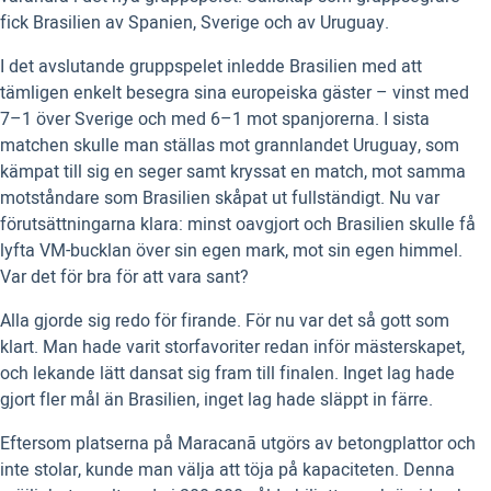
fick Brasilien av Spanien, Sverige och av Uruguay.
I det avslutande gruppspelet inledde Brasilien med att
tämligen enkelt besegra sina europeiska gäster – vinst med
7–1 över Sverige och med 6–1 mot spanjorerna. I sista
matchen skulle man ställas mot grannlandet Uruguay, som
kämpat till sig en seger samt kryssat en match, mot samma
motståndare som Brasilien skåpat ut fullständigt. Nu var
förutsättningarna klara: minst oavgjort och Brasilien skulle få
lyfta VM-bucklan över sin egen mark, mot sin egen himmel.
Var det för bra för att vara sant?
Alla gjorde sig redo för firande. För nu var det så gott som
klart. Man hade varit storfavoriter redan inför mästerskapet,
och lekande lätt dansat sig fram till finalen. Inget lag hade
gjort fler mål än Brasilien, inget lag hade släppt in färre.
Eftersom platserna på Maracanã utgörs av betongplattor och
inte stolar, kunde man välja att töja på kapaciteten. Denna