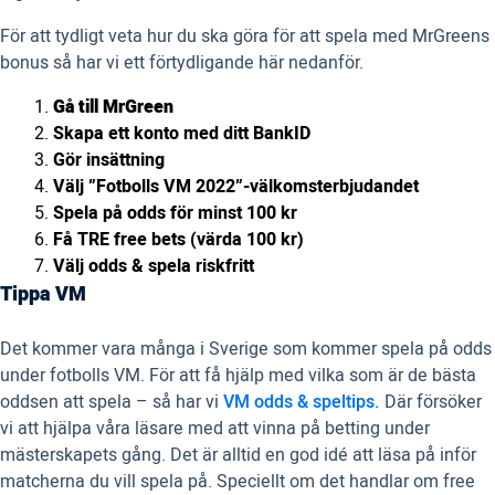
För att tydligt veta hur du ska göra för att spela med MrGreens
bonus så har vi ett förtydligande här nedanför.
Gå till MrGreen
Skapa ett konto med ditt BankID
Gör insättning
Välj ”Fotbolls VM 2022”-välkomsterbjudandet
Spela på odds för minst 100 kr
Få TRE free bets (värda 100 kr)
Välj odds & spela riskfritt
Tippa VM
Det kommer vara många i Sverige som kommer spela på odds
under fotbolls VM. För att få hjälp med vilka som är de bästa
oddsen att spela – så har vi
VM odds & speltips.
Där försöker
vi att hjälpa våra läsare med att vinna på betting under
mästerskapets gång. Det är alltid en god idé att läsa på inför
matcherna du vill spela på. Speciellt om det handlar om free