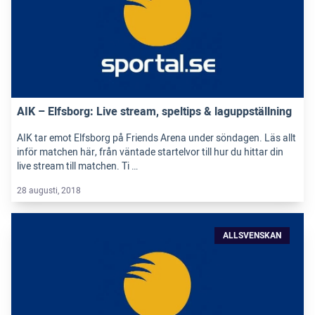
AIK – Elfsborg: Live stream, speltips & laguppställning
AIK tar emot Elfsborg på Friends Arena under söndagen. Läs allt
inför matchen här, från väntade startelvor till hur du hittar din
live stream till matchen. Ti …
28 augusti, 2018
ALLSVENSKAN