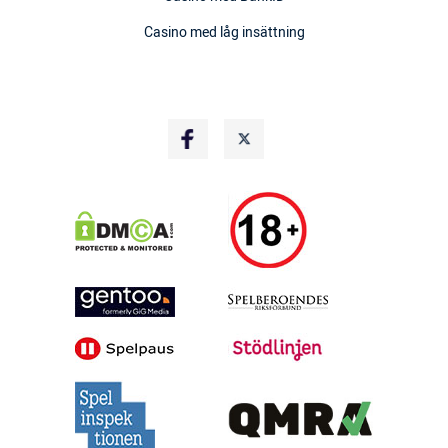
Casino med låg insättning