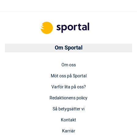
Om Sportal
Om oss
Möt oss på Sportal
Varför lita på oss?
Redaktionens policy
Så betygsätter vi
Kontakt
Karriär