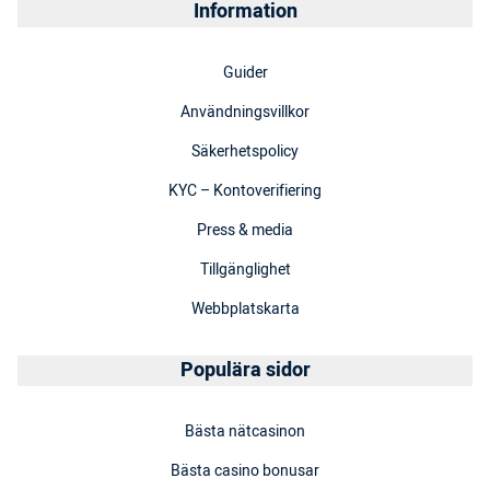
Information
Guider
Användningsvillkor
Säkerhetspolicy
KYC – Kontoverifiering
Press & media
Tillgänglighet
Webbplatskarta
Populära sidor
Bästa nätcasinon
Bästa casino bonusar