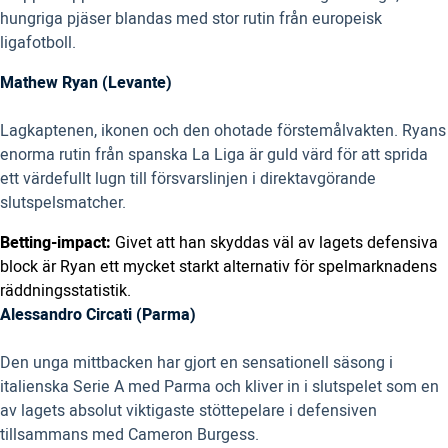
hungriga pjäser blandas med stor rutin från europeisk
ligafotboll.
Mathew Ryan (Levante)
Lagkaptenen, ikonen och den ohotade förstemålvakten. Ryans
enorma rutin från spanska La Liga är guld värd för att sprida
ett värdefullt lugn till försvarslinjen i direktavgörande
slutspelsmatcher.
Betting-impact:
Givet att han skyddas väl av lagets defensiva
block är Ryan ett mycket starkt alternativ för spelmarknadens
räddningsstatistik.
Alessandro Circati (Parma)
Den unga mittbacken har gjort en sensationell säsong i
italienska Serie A med Parma och kliver in i slutspelet som en
av lagets absolut viktigaste stöttepelare i defensiven
tillsammans med Cameron Burgess.