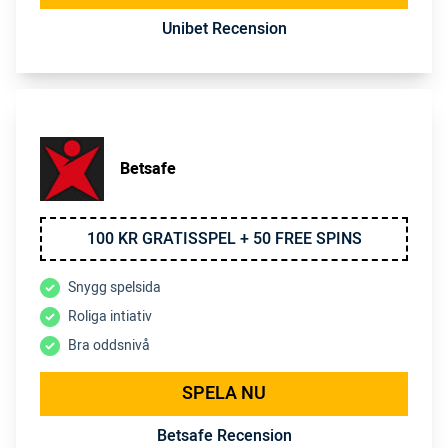
Unibet Recension
Betsafe
100 KR GRATISSPEL + 50 FREE SPINS
Snygg spelsida
Roliga intiativ
Bra oddsnivå
SPELA NU
Betsafe Recension