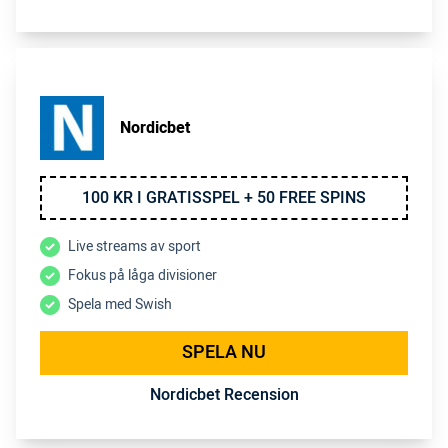
Nordicbet
100 KR I GRATISSPEL + 50 FREE SPINS
Live streams av sport
Fokus på låga divisioner
Spela med Swish
SPELA NU
Nordicbet Recension