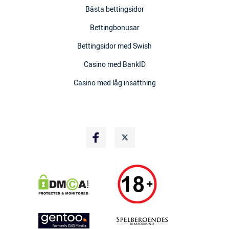
Bästa bettingsidor
Bettingbonusar
Bettingsidor med Swish
Casino med BankID
Casino med låg insättning