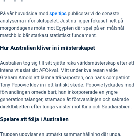
På vår huvudsida med
speltips
publicerar vi de senaste
analyserna inför slutspelet. Just nu ligger fokuset helt på
morgondagens möte mot Egypten där spel på en målsnål
matchbild bär starkast statistiskt fundament.
Hur Australien kliver in i mästerskapet
Australien tog sig till sitt sjätte raka världsmästerskap efter ett
intensivt asiatiskt AFC-kval. Mitt under kvalresan valde
Graham Arnold att lämna tränarposten, och hans compatriot
Tony Popovic klev in i ett kritiskt skede. Popovic lyckades med
förvandlingen omedelbart; han inkorporerade en yngre
generation talanger, stramade åt försvarslinjen och säkrade
direktbiljetten efter tunga vinster mot Kina och Saudiarabien.
Spelare att följa i Australien
Truppen uppvisar en utmärkt sammanhållning där unga,