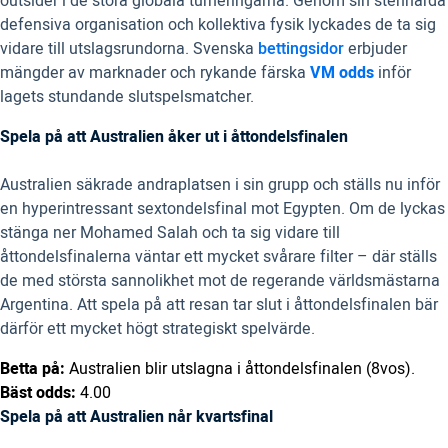
outsider i de stora globala turneringarna. Genom sin stenhårda
defensiva organisation och kollektiva fysik lyckades de ta sig
vidare till utslagsrundorna. Svenska
bettingsidor
erbjuder
mängder av marknader och rykande färska
VM odds
inför
lagets stundande slutspelsmatcher.
Spela på att Australien åker ut i åttondelsfinalen
Australien säkrade andraplatsen i sin grupp och ställs nu inför
en hyperintressant sextondelsfinal mot Egypten. Om de lyckas
stänga ner Mohamed Salah och ta sig vidare till
åttondelsfinalerna väntar ett mycket svårare filter – där ställs
de med största sannolikhet mot de regerande världsmästarna
Argentina. Att spela på att resan tar slut i åttondelsfinalen bär
därför ett mycket högt strategiskt spelvärde.
Betta på:
Australien blir utslagna i åttondelsfinalen (8vos).
Bäst odds:
4.00
Spela på att Australien når kvartsfinal