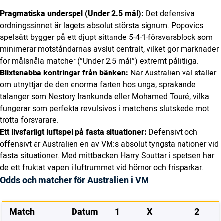
Pragmatiska underspel (Under 2.5 mål):
Det defensiva
ordningssinnet är lagets absolut största signum. Popovics
spelsätt bygger på ett djupt sittande 5-4-1-försvarsblock som
minimerar motståndarnas avslut centralt, vilket gör marknader
för målsnåla matcher (”Under 2.5 mål”) extremt pålitliga.
Blixtsnabba kontringar från bänken:
När Australien väl ställer
om utnyttjar de den enorma farten hos unga, sprakande
talanger som Nestory Irankunda eller Mohamed Touré, vilka
fungerar som perfekta revulsivos i matchens slutskede mot
trötta försvarare.
Ett livsfarligt luftspel på fasta situationer:
Defensivt och
offensivt är Australien en av VM:s absolut tyngsta nationer vid
fasta situationer. Med mittbacken Harry Souttar i spetsen har
de ett fruktat vapen i luftrummet vid hörnor och frisparkar.
Odds och matcher för Australien i VM
Match
Datum
1
X
2