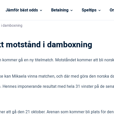
Jämför bäst odds
Betalning
Speltips
On
d i damboxning
kt motstånd i damboxning
én kommer gå en ny titelmatch. Motståndet kommer att bli nor
ke kan Mikaela vinna matchen, och där med göra den norska 
ennes imponerande resultat med hela 31 vinster på de senaste 
er att gå den 21 oktober. Arenan som kommer bli plats för de