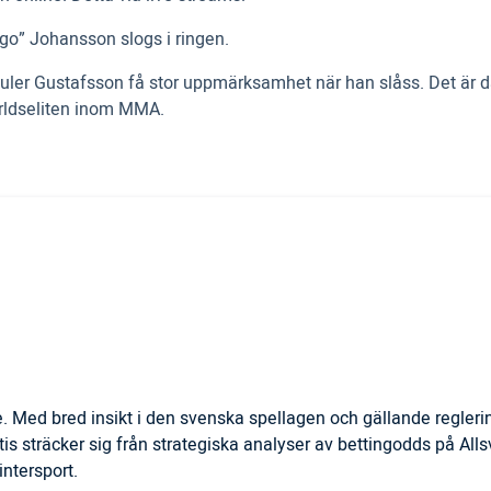
ngo” Johansson slogs i ringen.
 Mauler Gustafsson få stor uppmärksamhet när han slåss. Det är
världseliten inom MMA.
. Med bred insikt i den svenska spellagen och gällande regler
is sträcker sig från strategiska analyser av bettingodds på All
ntersport.