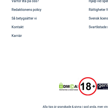
Varför lita på oss?
Hjälp vid sp
Redaktionens policy
Rättigheter f
Så betygsätter vi
Svensk licens
Kontakt
Svartlistade
Karriär
Alla tips är granskade & givna i god anda, men vin