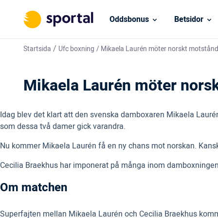
Oddsbonus
Betsidor
/
Startsida
Ufc boxning
/
Mikaela Laurén möter norskt motstån
Mikaela Laurén möter nors
Idag blev det klart att den svenska damboxaren Mikaela Laur
som dessa två damer gick varandra.
Nu kommer Mikaela Laurén få en ny chans mot norskan. Kans
Cecilia Braekhus har imponerat på många inom damboxningen. H
Om matchen
Superfajten mellan Mikaela Laurén och Cecilia Braekhus komm