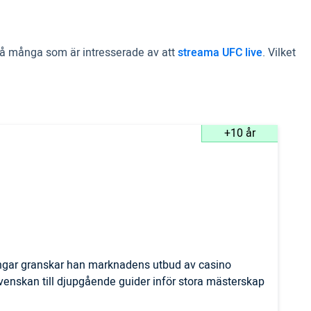
 då många som är intresserade av att
streama UFC live
. Vilket
+10 år
ingar granskar han marknadens utbud av casino
svenskan till djupgående guider inför stora mästerskap