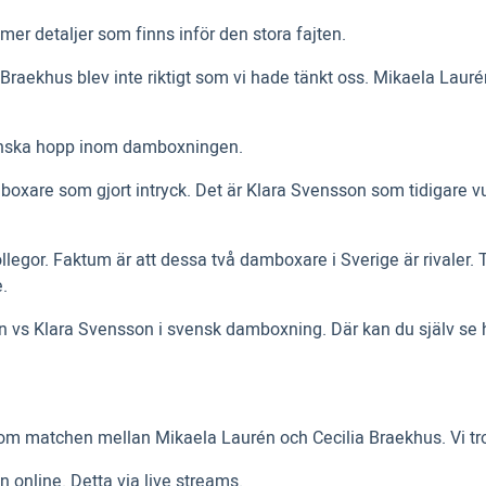
mer detaljer som finns inför den stora fajten.
Braekhus blev inte riktigt som vi hade tänkt oss. Mikaela La
venska hopp inom damboxningen.
oxare som gjort intryck. Det är Klara Svensson som tidigare v
legor. Faktum är att dessa två damboxare i Sverige är rivaler.
.
n vs Klara Svensson i svensk damboxning. Där kan du själv se h
e om matchen mellan Mikaela Laurén och Cecilia Braekhus. Vi tro
online. Detta via live streams.